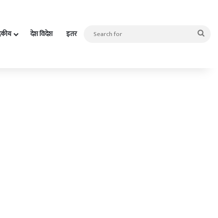
Sea
दकीय
देश विदेश
इतर
for