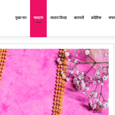
मुख्य पान
फलटण
सातारा जिल्हा
बारामती
प्रादेशिक
संपा