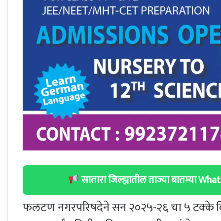
सातारा जिल्ह्यातील ताज्या बातम्या W
फलटण नगरपरिषदेने सन २०२५-२६ चा ५ टक्के दिव्या