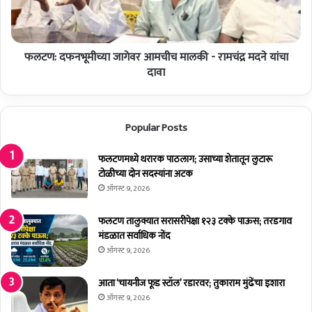
ग
फ
णा
न
रा
भू
जे
फलटण: दफनभूमीच्या जागेवर आमचीच मालकी - रामचंद्र मदने यांचा
मी
र
च्या
दावा
बं
जा
द
गे
-
व
Popular Posts
पो
र
लि
आ
सां
म
फलटणमध्ये थरारक पाठलाग; उसाच्या शेतातून लुटारू
चा
ची
टोळीच्या दोन सदस्यांना अटक
द
च
ऑगस्ट 9, 2026
ण
मा
का
ल
फलटण तालुक्यात सरासरीपेक्षा १२३ टक्के पाऊस; तरडगाव
की
मंडळात सर्वाधिक नोंद
-
ऑगस्ट 9, 2026
रा
म
आता ‘चायनीज फूड स्टॉल’ रडारवर; तुकाराम मुंढेंचा इशारा
चं
ऑगस्ट 9, 2026
द्र