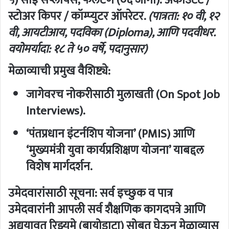
स्टोअर किपर / कॉम्प्युटर ऑपरेटर.
(पात्रता: १० वी, १२
वी, आयटीआय, पदविका (Diploma), आणि पदवीधर.
वयोमर्यादा: १८ ते ५० वर्षे, पदानुसार)
मेळाव्याची प्रमुख वैशिष्ट्ये:
जागेवरच नोकरीसाठी मुलाखती (On Spot Job
Interviews).
‘पंतप्रधान इंटर्नशिप योजना’ (PMIS) आणि
‘मुख्यमंत्री युवा कार्यप्रशिक्षण योजना’ याबद्दल
विशेष मार्गदर्शन.
उमेदवारांसाठी सूचना:
सर्व इच्छुक व पात्र
उमेदवारांनी आपली सर्व शैक्षणिक कागदपत्रे आणि
अद्ययावत रिझ्युमे (बायोडाटा) सोबत घेऊन मेळाव्यास