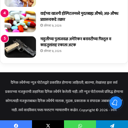
म
द
वाईच्या खाजगी हॉस्पिटलमध्ये मुदतबाह्य औषधे; अन्न-औषध
ने
प्रशासनाकडे तक्रार
यां
ऑगस्ट 9, 2026
चा
दा
माहुलीच्या पुलाजवळ अमेरिकन बनावटीच्या पिस्तूल व
वा
काडतुसांसह एकाला अटक
ऑगस्ट 9, 2026
दैनिक स्थैर्यच्या न्यूज पोर्टलद्वारे प्रकाशित होणाऱ्या जाहिराती, बातम्या, लेखांसह इतर सर्व
प्रकारच्या मजकुराची शहानिशा दैनिक स्थैर्यने केलेली नाही. तरी न्यूज पोर्टलमध्ये प्रसिद्ध होणाऱ्या
कोणत्याही मजकुराबाबत दैनिक स्थैर्यचे मालक, मुद्रक, प्रकाशक व संपादक जबाबदार राहणार
नाही. सर्व वादविवाद फक्त फलटण न्यायालयीन कक्षेत. Copyright © 2026 - स्थैर्य