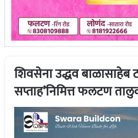
शिवसेना उद्धव बाळासाहेब ठा
सप्ताह’निमित्त फलटण तालुक