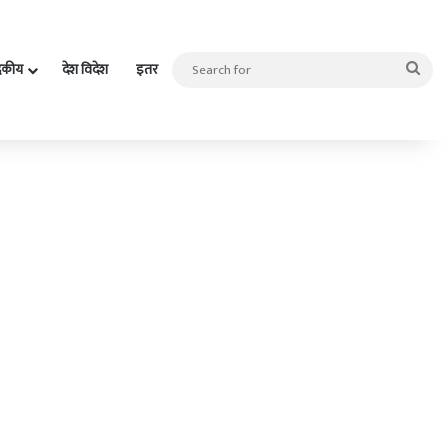
Sea
दकीय
देश विदेश
इतर
for