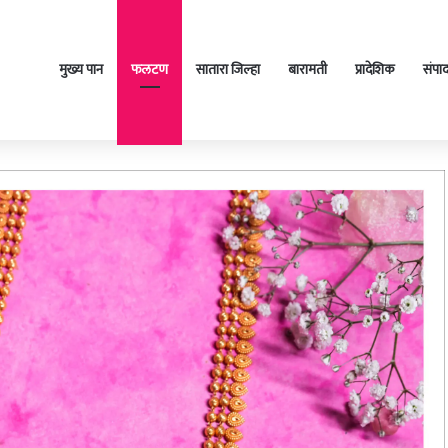
मुख्य पान
फलटण
सातारा जिल्हा
बारामती
प्रादेशिक
संपा