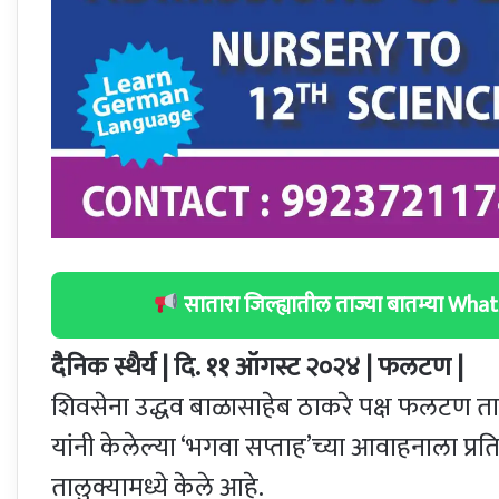
सातारा जिल्ह्यातील ताज्या बातम्या W
दैनिक स्थैर्य | दि. ११ ऑगस्ट २०२४ | फलटण |
शिवसेना उद्धव बाळासाहेब ठाकरे पक्ष फलटण तालुक
यांनी केलेल्या ‘भगवा सप्ताह’च्या आवाहनाला प्
तालुक्यामध्ये केले आहे.