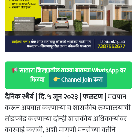
सातारा जिल्ह्यातील ताज्या बातम्या WhatsApp वर
मिळवा
Channel Join करा
दैनिक स्थैर्य | दि. ५ जून २०२३ | फलटण |
मद्यपान
करून अपघात करणार्‍या व शासकीय रुग्णालयाची
तोडफोड करणार्‍या दोन्ही शासकीय अधिकार्‍यांवर
कारवाई करावी, अशी मागणी मनसेच्या वतीने