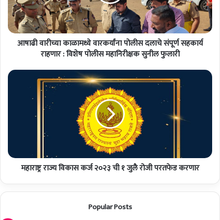
च्या
का
ळा
म
आषाढी वारीच्या काळामध्ये वारकर्यांना पोलीस दलाचे संपूर्ण सहकार्य
ध्ये
वा
राहणार : विशेष पोलीस महानिरीक्षक सुनील फुलारी
र
क
म
र्यां
हा
ना
रा
पो
ष्ट्र
ली
रा
स
ज्य
द
वि
ला
का
चे
स
सं
महाराष्ट्र राज्य विकास कर्ज २०२३ ची १ जुलै रोजी परतफेड करणार
क
पू
र्ज
र्ण
२
स
०
Popular Posts
ह
२
का
३