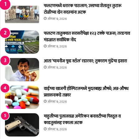
र्य
फलटणमध्ये थरारक पाठलाग; उसाच्या शेतातून लुटारू
ची
रा
टोळीच्या दोन सदस्यांना अटक
१
ह
जु
ऑगस्ट 9, 2026
णा
लै
र
रो
फलटण तालुक्यात सरासरीपेक्षा १२३ टक्के पाऊस; तरडगाव
:
जी
मंडळात सर्वाधिक नोंद
वि
प
ऑगस्ट 9, 2026
शे
र
ष
त
आता ‘चायनीज फूड स्टॉल’ रडारवर; तुकाराम मुंढेंचा इशारा
पो
फे
ऑगस्ट 9, 2026
ली
ड
स
क
म
र
वाईच्या खाजगी हॉस्पिटलमध्ये मुदतबाह्य औषधे; अन्न-औषध
हा
णा
प्रशासनाकडे तक्रार
नि
र
ऑगस्ट 9, 2026
री
क्ष
क
माहुलीच्या पुलाजवळ अमेरिकन बनावटीच्या पिस्तूल व
सु
काडतुसांसह एकाला अटक
नी
ऑगस्ट 9, 2026
ल