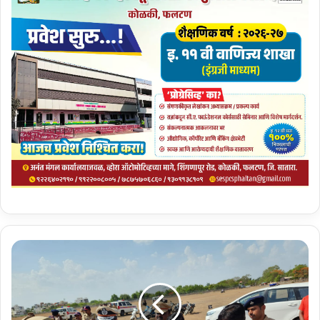
आ
षा
ढी
वा
री