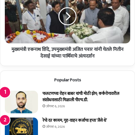
क्ती
मं
च्या
त्री
वा
ए
र
क
सां
ना
ना
थ
आ
शिं
ता
मुख्यमंत्री एकनाथ शिंदे, उपमुख्यमंत्री अजित पवार यांनी घेतले नितीन
दे
मि
,
देसाई यांच्या पार्थिवाचे अंत्यदर्शन
ळ
उ
णा
प
र
मु
Popular Posts
२
ख्य
५
मं
ला
त्री
फलटणच्या रोहन बाबर यांची मोठी झेप; कर्करोगावरील
ख
अ
संशोधनासाठी मिळाली पीएच.डी.
रु
जि
ऑगस्ट 6, 2026
प
त
यां
प
रेपो दर कायम, गृह-वाहन कर्जाचा हप्ता ‘जैसे थे’
चे
वा
ऑगस्ट 6, 2026
अ
र