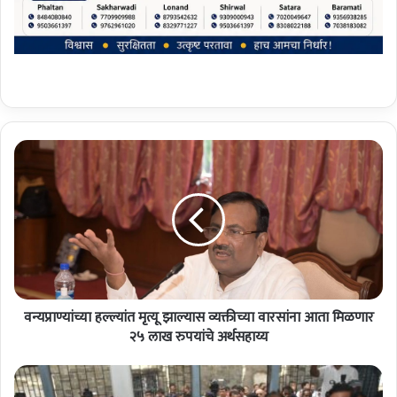
व
न्य
प्रा
ण्यां
च्या
ह
ल्ल्यां
त
मृ
वन्यप्राण्यांच्या हल्ल्यांत मृत्यू झाल्यास व्यक्तीच्या वारसांना आता मिळणार
त्यू
झा
२५ लाख रुपयांचे अर्थसहाय्य
ल्या
स
मु
व्य
ख्य