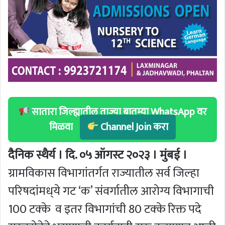
सातारा जिल्ह्यातील ताज्या बातम्या WhatsApp वर
मिळवा
Channel Join करा
दैनिक स्थैर्य । दि. ०५ ऑगस्ट २०२३ । मुंबई ।
ग्रामविकास विभागांतर्गत राज्यातील सर्व जिल्हा
परिषदांमध‌्ये गट ‘क’ संवर्गातील आरोग्य विभागाची
100 टक्के व इतर विभागांची 80 टक्के रिक्त पदे