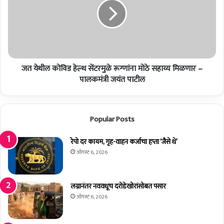
फ
थी
यु
ल
ना
को
य
वि
टे
ड
ड
हे
फ्रू
जत येथील कोविड हेल्थ सेंटरमुळे रूग्णांना मोठे सहाय्य मिळणार –
ल्थ
ट
सें
पालकमंत्री जयंत पाटील
अ
ट
सो
र
सि
मु
Popular Posts
ए
ळे
श
रू
न
ग्णां
रेपो दर कायम, गृह-वाहन कर्जाचा हप्ता ‘जैसे थे’
(
ना
ऑगस्ट 6, 2026
व्या
मो
पा
ठे
री
स
लग्नानंतर नववधूच दरोडेखोरांसोबत पसार
सं
हा
ऑगस्ट 6, 2026
स्था
य्य
)
मि