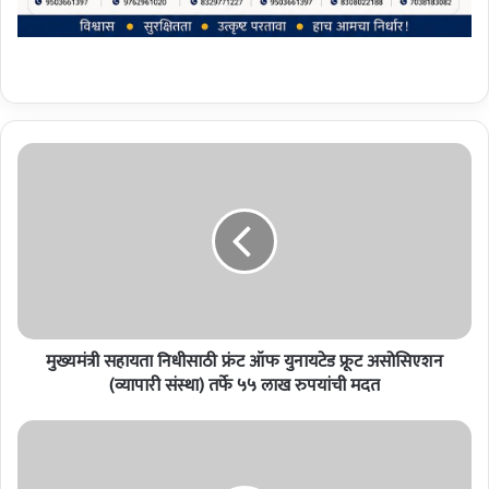
मु
ख्य
मं
त्री
स
हा
य
ता
नि
मुख्यमंत्री सहायता निधीसाठी फ्रंट ऑफ युनायटेड फ्रूट असोसिएशन
धी
सा
(व्यापारी संस्था) तर्फे ५५ लाख रुपयांची मदत
ठी
फ्रं
ज
ट
त
ऑ
ये