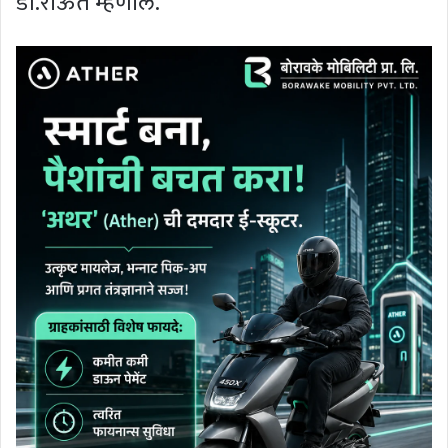
डॉ.राऊत म्हणाले.