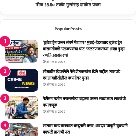
रा
न
पोळ ९३.६० टक्के गुणांसह शाळेत प्रथम
!
ल
इं
स्कू
जि
ल
Popular Posts
नि
चा
अ
द
रिं
हा
‘बुलेट ट्रेन’वरून संघर्ष पेटणार? मुंबई-हैदराबाद बुलेट ट्रेन
ग
वी
बारामतीकडे पळवण्याचा घाट; फलटणकरांच्या आशा पुन्हा
कॉ
चा
रणजितदादांवरच!
ले
(
ऑगस्ट 8, 2026
ज
C
सोयाबीन विकलेले पैसे शेतकर्‍यांना दिले नाहीत; तासवडे
फ
B
एमआयडीसीतील कंपनीवर गुन्हा
ल
S
ऑगस्ट 8, 2026
ट
E
ण
)
पेटीएम मशीन तपासणीचा बहाणा करून सव्वाआठ लाखांची
म
नि
फसवणूक
ध्ये
का
बा
ऑगस्ट 8, 2026
ल
बा
जा
सा
ही
सातारा बसस्थानकात भरदुपारी थरार; धारदार चाकूने युवकाने
हे
र
कापली हाताची नस