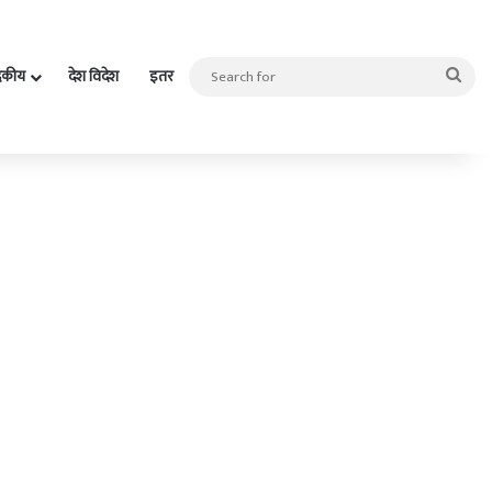
Sea
दकीय
देश विदेश
इतर
for