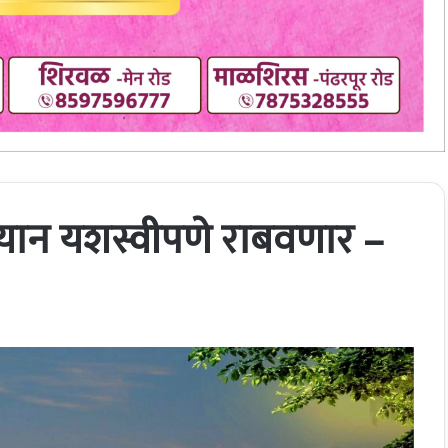
ियान यशस्वीपणे राबवणार –