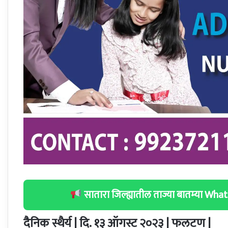
सातारा जिल्ह्यातील ताज्या बातम्या W
दैनिक स्थैर्य | दि. १३ ऑगस्ट २०२३ | फलटण |