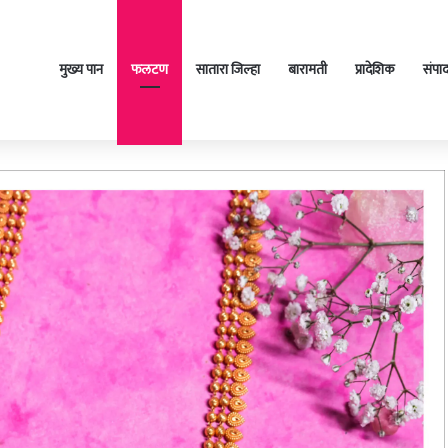
मुख्य पान
फलटण
सातारा जिल्हा
बारामती
प्रादेशिक
संपा