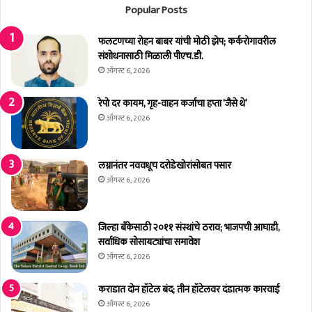
Popular Posts
.
ज
यं
ती
फलटणच्या रोहन बाबर यांची मोठी झेप; कर्करोगावरील
नि
संशोधनासाठी मिळाली पीएच.डी.
मि
ऑगस्ट 6, 2026
त्त
फ
रेपो दर कायम, गृह-वाहन कर्जाचा हप्ता ‘जैसे थे’
ल
ऑगस्ट 6, 2026
ट
ण
आ
लग्नानंतर नववधूच दरोडेखोरांसोबत पसार
गा
ऑगस्ट 6, 2026
रा
त
अ
जिल्हा बँकेसाठी २०११ संस्थांचे ठराव; भाजपची आघाडी,
भि
सर्वाधिक सोसायट्यांचा समावेश
वा
ऑगस्ट 6, 2026
द
न
कराडात दोन हॉटेल बंद; तीन हॉटेलवर दंडात्मक कारवाई
!
ऑगस्ट 6, 2026