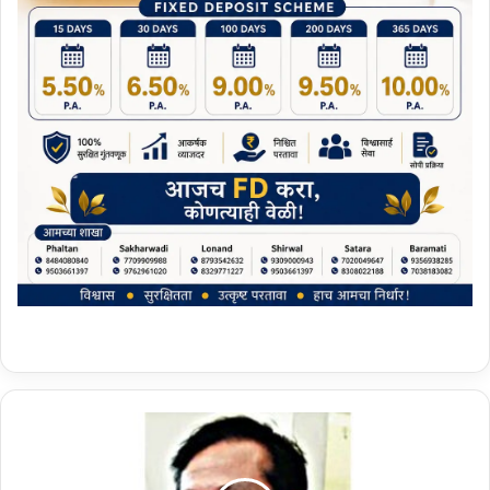
मा
ढ्या
च्या