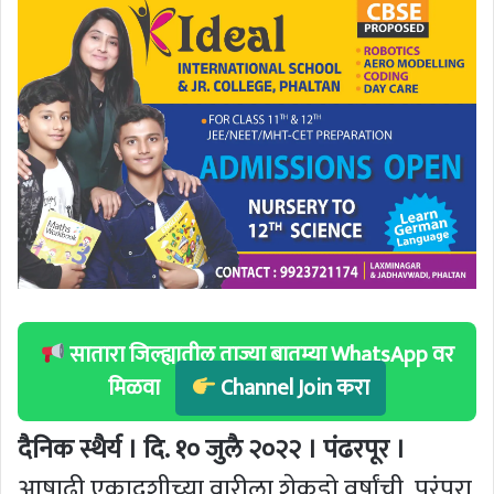
सातारा जिल्ह्यातील ताज्या बातम्या WhatsApp वर
मिळवा
Channel Join करा
दैनिक स्थैर्य । दि. १० जुलै २०२२ । पंढरपूर ।
आषाढी एकादशीच्या वारीला शेकडो वर्षांची परंपरा