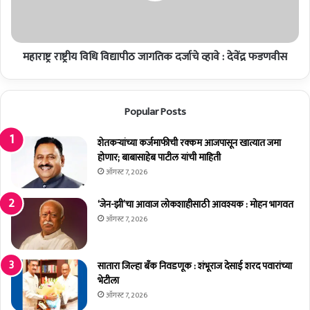
च्छा
य
वि
धि
महाराष्ट्र राष्ट्रीय विधि विद्यापीठ जागतिक दर्जाचे व्हावे : देवेंद्र फडणवीस
वि
द्या
पी
ठ
Popular Posts
जा
ग
शेतकर्‍यांच्या कर्जमाफीची रक्कम आजपासून खात्यात जमा
ति
होणार; बाबासाहेब पाटील यांची माहिती
क
द
ऑगस्ट 7, 2026
र्जा
चे
‘जेन-झी’चा आवाज लोकशाहीसाठी आवश्यक : मोहन भागवत
व्हा
ऑगस्ट 7, 2026
वे
:
दे
सातारा जिल्हा बँक निवडणूक : शंभूराज देसाई शरद पवारांच्या
वें
भेटीला
द्र
ऑगस्ट 7, 2026
फ