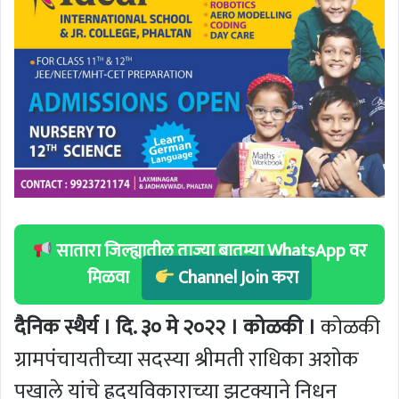
सातारा जिल्ह्यातील ताज्या बातम्या WhatsApp वर
मिळवा
Channel Join करा
दैनिक स्थैर्य । दि. ३० मे २०२२ । कोळकी ।
कोळकी
ग्रामपंचायतीच्या सदस्या श्रीमती राधिका अशोक
पखाले यांचे ह्रदयविकाराच्या झटक्याने निधन