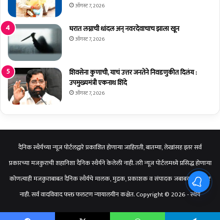
ऑगस्ट 7, 2026
र
चि
घरात लग्नाची धांदल अन् नवरदेवाचाच झाला खून
ट
ऑगस्ट 7, 2026
णी
स
रा
जा
शिवसेना कुणाची, याचं उत्तर जनतेने निवडणुकीत दिलंय :
भा
उपमुख्यमंत्री एकनाथ शिंदे
ऊ
ऑगस्ट 7, 2026
नि
क
म
दैनिक स्थैर्यच्या न्यूज पोर्टलद्वारे प्रकाशित होणाऱ्या जाहिराती, बातम्या, लेखांसह इतर सर्व
प्रकारच्या मजकुराची शहानिशा दैनिक स्थैर्यने केलेली नाही. तरी न्यूज पोर्टलमध्ये प्रसिद्ध होणाऱ्या
कोणत्याही मजकुराबाबत दैनिक स्थैर्यचे मालक, मुद्रक, प्रकाशक व संपादक जबाबदार राहणार
नाही. सर्व वादविवाद फक्त फलटण न्यायालयीन कक्षेत. Copyright © 2026 - स्थैर्य