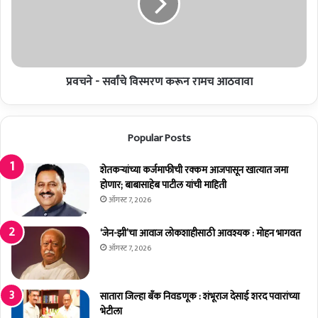
म
-
रा
स
जें
र्वां
चा
चे
दु
वि
रा
प्रवचने - सर्वांचे विस्मरण करून रामच आठवावा
स्म
न्व
र
ये
ण
सं
क
Popular Posts
बं
रू
ध
न
ना
शेतकर्‍यांच्या कर्जमाफीची रक्कम आजपासून खात्यात जमा
रा
ही
होणार; बाबासाहेब पाटील यांची माहिती
म
:
च
ऑगस्ट 7, 2026
रा
आ
ष्ट्र
ठ
‘जेन-झी’चा आवाज लोकशाहीसाठी आवश्यक : मोहन भागवत
वा
वा
ऑगस्ट 7, 2026
दी
वा
प्र
दे
सातारा जिल्हा बँक निवडणूक : शंभूराज देसाई शरद पवारांच्या
श
भेटीला
स