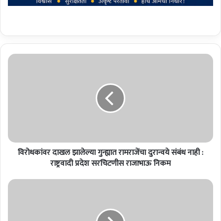
वि
रो
ध
कां
व
र
दा
ख
ल
विरोधकांवर दाखल झालेल्या गुन्ह्यात रामराजेंचा दुरान्वये संबंध नाही :
झा
ले
राष्ट्रवादी प्रदेश सरचिटणीस राजाभाऊ निकम
ल्या
गु
प्र
न्ह्या
व
त
च
रा
ने