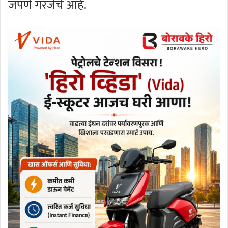
जपणे गरजेचे आहे.