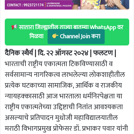
सातारा जिल्ह्यातील ताज्या बातम्या WhatsApp वर
मिळवा
Channel Join करा
दैनिक स्थैर्य | दि. २२ ऑगस्ट २०२४ | फलटण |
भारताची राष्ट्रीय एकात्मता टिकविण्यासाठी व
सर्वसामान्य नागरिकत्व लाभलेल्या लोकशाहीतील
प्रत्येक घटकाच्या सामाजिक, आर्थिक व राजकीय
न्यायहक्कासाठी आज भारताला धर्मनिरपेक्षता या
राष्ट्रीय एकात्मतेच्या उद्दिष्टाची नितांत आवश्यकता
असल्याचे प्रतिपादन मुधोजी महाविद्यालयातील
मराठी विभागप्रमुख प्रोफेसर डॉ. प्रभाकर पवार यांनी