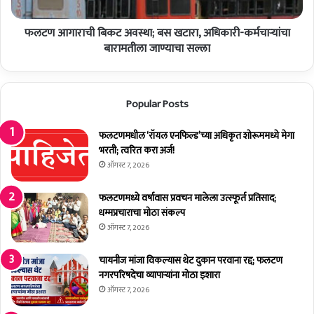
ची
बि
फलटण आगाराची बिकट अवस्था; बस खटारा, अधिकारी-कर्मचार्‍यांचा
क
ट
बारामतीला जाण्याचा सल्ला
अ
व
स्था
Popular Posts
;
ब
स
फलटणमधील ‘रॉयल एनफिल्ड’च्या अधिकृत शोरूममध्ये मेगा
ख
भरती; त्वरित करा अर्ज!
टा
ऑगस्ट 7, 2026
रा
,
फलटणमध्ये वर्षावास प्रवचन मालेला उत्स्फूर्त प्रतिसाद;
अ
धम्मप्रचाराचा मोठा संकल्प
धि
ऑगस्ट 7, 2026
का
री
चायनीज मांजा विकल्यास थेट दुकान परवाना रद्द; फलटण
-
नगरपरिषदेचा व्यापाऱ्यांना मोठा इशारा
क
ऑगस्ट 7, 2026
र्म
चा