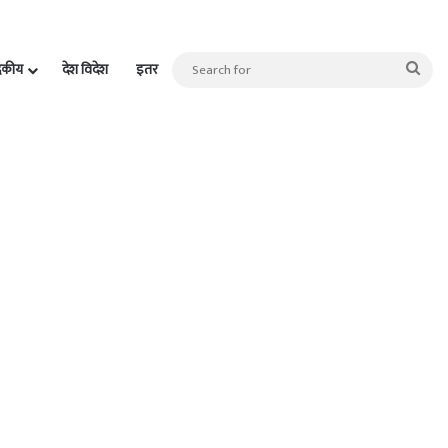
Sea
दकीय
देश विदेश
इतर
for