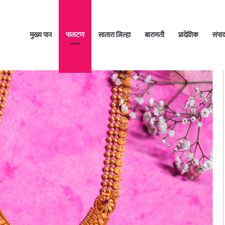
मुख्य पान
फलटण
सातारा जिल्हा
बारामती
प्रादेशिक
संपा