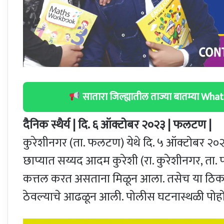
सातारा जिल्ह्यातील ताज्या बातम्या W
दैनिक स्थैर्य | दि. ६ ऑक्टोबर २०२३ | फलटण |
कुरेशीनगर (ता. फलटण) येथे दि. ५ ऑक्टोबर २०२३
छाप्यात सय्यद आदम कुरेशी (रा. कुरेशीनगर, ता.
कत्तल करत असताना मिळून आला. तसेच या ठिकाण
ठेवल्याचे आढळून आली. पोलीस घटनास्थळी पोहोच