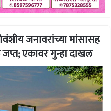
ोवंशीय जनावरांच्या मांसासह
ल जप्त; एकावर गुन्हा दाखल