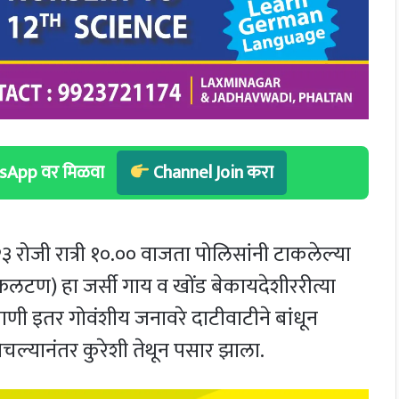
hatsApp वर मिळवा
Channel Join करा
 रोजी रात्री १०.०० वाजता पोलिसांनी टाकलेल्या
 फलटण) हा जर्सी गाय व खोंड बेकायदेशीररीत्या
ी इतर गोवंशीय जनावरे दाटीवाटीने बांधून
ल्यानंतर कुरेशी तेथून पसार झाला.