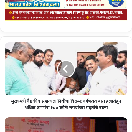
मु
ख्य
मं
त्री
वै
द्य
की
य
स
मुख्यमंत्री वैद्यकीय सहाय्यता निधीचा विक्रम; वर्षभरात बारा हजारांहून
हा
य्य
अधिक रुग्णांना १०० कोटी रुपयांच्या मदतीचे वाटप
ता
नि
न
धी
वे