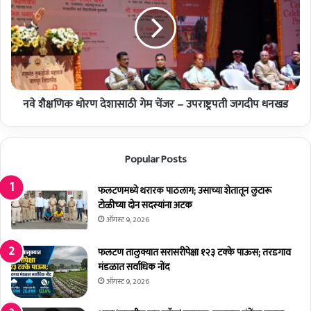
चा
शै
वि
क्ष
क्र
णि
म
क
;
धो
व
र
र्ष
ण
भ
नवे शैक्षणिक धोरण देशासाठी गेम चेंजर – उपराष्ट्रपती जगदीप धनखड
दे
रा
शा
त
सा
बा
ठी
Popular Posts
रा
गे
ह
म
जा
फलटणमध्ये थरारक पाठलाग; उसाच्या शेतातून लुटारू
चें
रां
टोळीच्या दोन सदस्यांना अटक
ज
हू
र
ऑगस्ट 9, 2026
न
–
अ
उ
फलटण तालुक्यात सरासरीपेक्षा १२३ टक्के पाऊस; तरडगाव
धि
प
मंडळात सर्वाधिक नोंद
क
रा
ऑगस्ट 9, 2026
रु
ष्ट्र
ग्णां
प