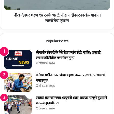
चा
ध
का
र
र्य
नीरा-देवघर धरण ९४ टक्के भरले; नीरा नदीकाठावरील गावांना
ण
क्र
९
सतर्कतेचा इशारा
मा
४
चे
ट
आ
क्के
Popular Posts
यो
भ
ज
र
न
ले
सोयाबीन विकलेले पैसे शेतकर्‍यांना दिले नाहीत; तासवडे
;
एमआयडीसीतील कंपनीवर गुन्हा
नी
ऑगस्ट 8, 2026
रा
न
पेटीएम मशीन तपासणीचा बहाणा करून सव्वाआठ लाखांची
दी
फसवणूक
का
ऑगस्ट 8, 2026
ठा
व
सातारा बसस्थानकात भरदुपारी थरार; धारदार चाकूने युवकाने
री
कापली हाताची नस
ल
ऑगस्ट 8, 2026
गा