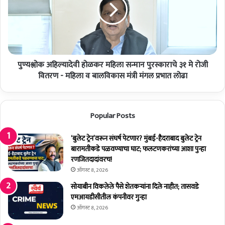
2
क
7
अ
ह
हि
जा
ल्या
र
दे
पा
वी
त्र
पुण्यश्लोक अहिल्यादेवी होळकर महिला सन्मान पुरस्काराचे ३१ मे रोजी
हो
ला
ळ
वितरण - महिला व बालविकास मंत्री मंगल प्रभात लोढा
भा
क
र्थीं
र
ना
म
Popular Posts
ला
हि
भ
ला
स
‘बुलेट ट्रेन’वरून संघर्ष पेटणार? मुंबई-हैदराबाद बुलेट ट्रेन
न्मा
बारामतीकडे पळवण्याचा घाट; फलटणकरांच्या आशा पुन्हा
न
रणजितदादांवरच!
पु
ऑगस्ट 8, 2026
र
सोयाबीन विकलेले पैसे शेतकर्‍यांना दिले नाहीत; तासवडे
स्का
एमआयडीसीतील कंपनीवर गुन्हा
रा
ऑगस्ट 8, 2026
चे
३