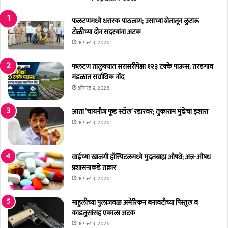
र्फ
ण्या
त
सा
फलटणमध्ये थरारक पाठलाग; उसाच्या शेतातून लुटारू
दि
ठी
टोळीच्या दोन सदस्यांना अटक
वे
स
ऑगस्ट 9, 2026
आ
र्व
ग
मि
फलटण तालुक्यात सरासरीपेक्षा १२३ टक्के पाऊस; तरडगाव
र
ळू
मंडळात सर्वाधिक नोंद
ये
न
ऑगस्ट 9, 2026
थे
का
का
म
आता ‘चायनीज फूड स्टॉल’ रडारवर; तुकाराम मुंढेंचा इशारा
र्य
क
ऑगस्ट 9, 2026
शा
रू
ळा
या
–
वाईच्या खाजगी हॉस्पिटलमध्ये मुदतबाह्य औषधे; अन्न-औषध
शा
प्रशासनाकडे तक्रार
ले
ऑगस्ट 9, 2026
य
शि
माहुलीच्या पुलाजवळ अमेरिकन बनावटीच्या पिस्तूल व
क्ष
काडतुसांसह एकाला अटक
ण
मं
ऑगस्ट 9, 2026