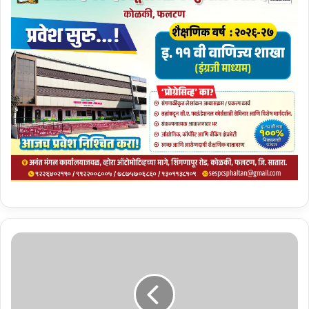
नि
वा
स
,
न्या