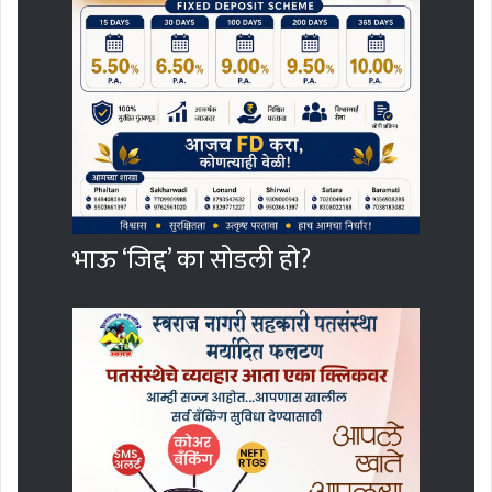
भाऊ ‘जिद्द’ का सोडली हो?