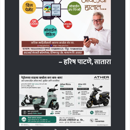
– हरिष पाटणे, सातारा