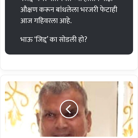
औक्षण करून बांधलेला भरजरी फेटाही
आज गहिवरला आहे.
भाऊ ‘जिद्द’ का सोडली हो?
भा
र
त
र
त्न
डॉ
.
बा
बा