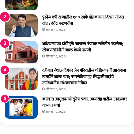
क्षा
शू
बं
टिं
द
ग
पुढील वर्षी राज्यातील १०० टक्के शेतकर्‍यांना दिवसा मोफत
ठे
व्हॉ
वीज : देवेंद्र फडणवीस
वू
ली
ऑगस्ट 10, 2026
न
बॉ
सु
ल
अधिकाऱ्यांच्या दांडीमुळे फलटण पंचायत समितीत गदारोळ;
भा
स्प
लोकप्रतिनिधींनी व्यक्त केली नाराजी
ष
र्धा
ऑगस्ट 10, 2026
भा
उ
ऊं
त्सा
दहीगाव येथील दिगंबर जैन मंदिरातील चोरीप्रकरणी आरोपींना
ना
हा
तातडीने अटक करा; नगरसेविका कु. सिद्धाली शहांचे
श्र
त
उपविभागीय अधिकाऱ्यांना निवेदन
द्धां
ऑगस्ट 10, 2026
ज
ली
कराडात उपमुख्यमंत्री सुनेत्रा पवार, उदयसिंह पाटील-उंडाळकर
!
यांच्यात चर्चा
ऑगस्ट 10, 2026