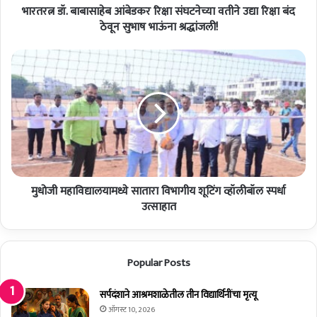
भारतरत्न डॉ. बाबासाहेब आंबेडकर रिक्षा संघटनेच्या वतीने उद्या रिक्षा बंद
सा
हे
ठेवून सुभाष भाऊंना श्रद्धांजली!
ब
आं
मु
बे
धो
ड
जी
क
म
र
हा
रि
वि
क्षा
द्या
सं
ल
घ
या
ट
मुधोजी महाविद्यालयामध्ये सातारा विभागीय शूटिंग व्हॉलीबॉल स्पर्धा
म
ने
ध्ये
उत्साहात
च्या
सा
व
ता
ती
रा
Popular Posts
ने
वि
उ
भा
द्या
गी
सर्पदंशाने आश्रमशाळेतील तीन विद्यार्थिनींचा मृत्यू
रि
य
ऑगस्ट 10, 2026