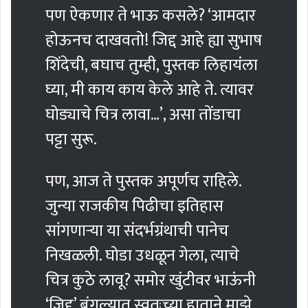
पण ऐकणार ते भाऊ कसले? ‘आमदार
होऊनच दाखवतो! जिद्द आहे ह्या सुभाष
शिंदेची, बघाच तुम्ही, पुस्तक लिहायंला
घ्या, मी काय काय केले आहे ते. त्यावर
घोड्याचे चित्र लावा…’, असा तोंडाचा
पट्टा सुरू.
पण, आज ते पुस्तक अपूर्णच राहिले.
जुन्या राजकीय पिढीचा इतिहास
सांगणार्‍या या संदर्भग्रंथाची पानेच
निखळली. घोडा उधळून गेला, त्याचे
चित्र कुठे लावू? समोर खुंटीवर भाऊंनी
‘जिद्द’ बंगल्यात स्वतःच्या हाताने माझे