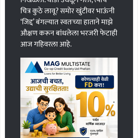
निखळली. घोडा उधळून गेला, त्याचे
चित्र कुठे लावू? समोर खुंटीवर भाऊंनी
‘जिद्द’ बंगल्यात स्वतःच्या हाताने माझे
औक्षण करून बांधलेला भरजरी फेटाही
आज गहिवरला आहे.