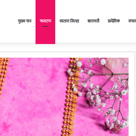
मुख्य पान
फलटण
सातारा जिल्हा
बारामती
प्रादेशिक
संपा