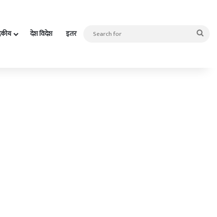
Sea
दकीय
देश विदेश
इतर
for