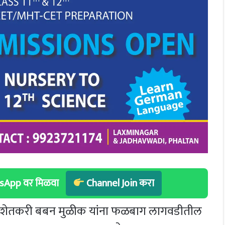
hatsApp वर मिळवा
Channel Join करा
शेतकरी बबन मुळीक यांना फळबाग लागवडीतील