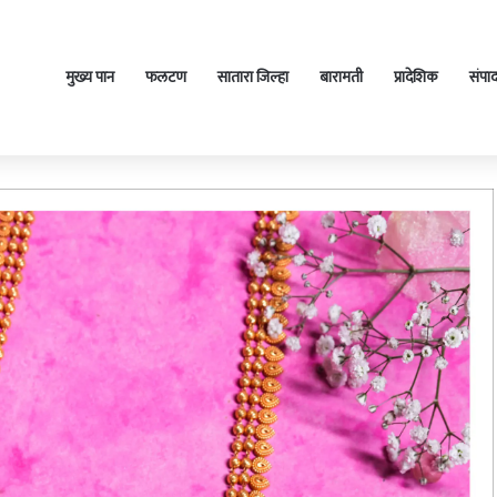
मुख्य पान
फलटण
सातारा जिल्हा
बारामती
प्रादेशिक
संपा