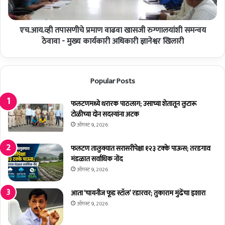
णी
त
स
पा
खो
एच.आय.व्ही तपासणीचे प्रमाण वाढवा खासजी रुग्णालयांशी समन्वय
स
ल
णी
ठेवावा - मुख्य कार्यकारी अधिकारी ज्ञानेश्वर खिलारी
चौ
चे
क
प्र
शी
मा
Popular Posts
क
ण
र
वा
णा
ढ
फलटणमध्ये थरारक पाठलाग; उसाच्या शेतातून लुटारू
र
वा
टोळीच्या दोन सदस्यांना अटक
–
खा
ऑगस्ट 9, 2026
उ
स
प
जी
फलटण तालुक्यात सरासरीपेक्षा १२३ टक्के पाऊस; तरडगाव
मु
रु
मंडळात सर्वाधिक नोंद
ख्य
ग्णा
ऑगस्ट 9, 2026
मं
ल
त्री
यां
आता ‘चायनीज फूड स्टॉल’ रडारवर; तुकाराम मुंढेंचा इशारा
दे
शी
ऑगस्ट 9, 2026
वें
स
द्र
म