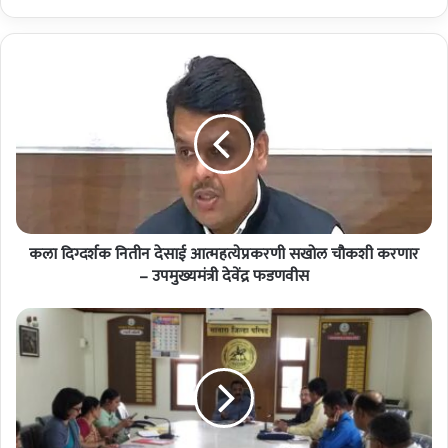
क
ला
दि
ग्द
र्श
क
नि
ती
न
कला दिग्दर्शक नितीन देसाई आत्महत्येप्रकरणी सखोल चौकशी करणार
दे
सा
– उपमुख्यमंत्री देवेंद्र फडणवीस
ई
आ
ए
त्म
च
ह
.
त्ये
आ
प्र
य
क
.
र
व्ही