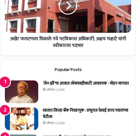
फ
ळ
ल
क
ट
र
ण
यां
ला
च्या
मि
वा
अखेर फलटणला मिळाले नवे गटविकास अधिकारी; अक्षय गव्हाटे यांनी
ळा
ढ
ले
स्वीकारला पदभार
दि
न
व
वे
सा
ग
Popular Posts
नि
ट
मि
वि
त्त
का
‘जेन-झी’चा आवाज लोकशाहीसाठी आवश्यक : मोहन भागवत
म
स
ऑगस्ट 7, 2026
हा
अ
आ
धि
रो
का
सातारा जिल्हा बँक निवडणूक : शंभूराज देसाई शरद पवारांच्या
ग्य
री
भेटीला
शि
;
ऑगस्ट 7, 2026
बि
अ
र
क्ष