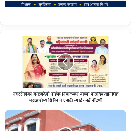
न
ग
र
से
वि
का
मं
ग
ला
नगरसेविका मंगलादेवी नाईक निंबाळकर यांच्या वाढदिवसानिमित्त
दे
वी
महाआरोग्य शिबिर व एसटी स्मार्ट कार्ड नोंदणी
ना
ई
अ
क
खे
निं
र
बा