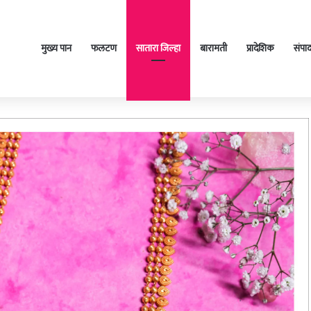
मुख्य पान
फलटण
सातारा जिल्हा
बारामती
प्रादेशिक
संपा