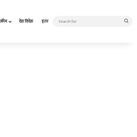
Sea
दकीय
देश विदेश
इतर
for