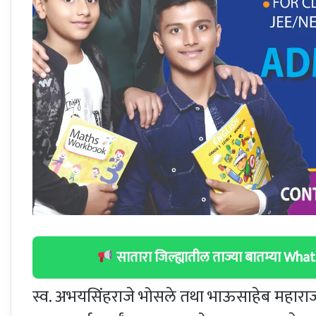
सातारा जिल्ह्यातील ताज्या बातम्या W
स्व. अभयसिंहराजे भोसले तथा भाऊसाहेब महाराज य