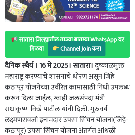
सातारा जिल्ह्यातील ताज्या बातम्या WhatsApp वर
मिळवा
Channel Join करा
दैनिक स्थैर्य । 16 मे 2025। सातारा।
दुष्काळमुक्त
महाराष्ट्र करण्याचे शासनाचे धोरण असून जिहे
कठापूर योजनेच्या उर्वरित कामासाठी निधी उपलब्ध
करून दिला जाईल, ग्वाही जलसंपदा मंत्री
राधाकृष्ण विखे पाटील यांनी दिली. गुरुवर्य
लक्ष्मणरावजी इनामदार उपसा सिंचन योजना(जिहे-
कठापूर) उपसा सिंचन योजना अंतर्गत आंधळी