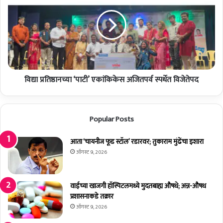
ग
प्र
ड
ति
’
ष्ठा
.
न
.
च्या
.
‘
!
पा
!
विद्या प्रतिष्ठानच्या ‘पाटी’ एकांकिकेस अजितपर्व स्पर्धेत विजेतेपद
टी
’
ए
कां
Popular Posts
कि
के
आता ‘चायनीज फूड स्टॉल’ रडारवर; तुकाराम मुंढेंचा इशारा
स
अ
ऑगस्ट 9, 2026
जि
त
प
वाईच्या खाजगी हॉस्पिटलमध्ये मुदतबाह्य औषधे; अन्न-औषध
र्व
प्रशासनाकडे तक्रार
स्प
ऑगस्ट 9, 2026
र्धे