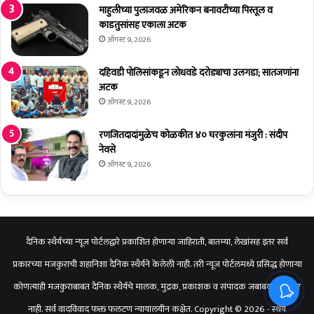
त
माहुलीच्या पुलाजवळ अमेरिकन बनावटीच्या पिस्तूल व
वि
काडतुसांसह एकाला अटक
जे
ऑगस्ट 9, 2026
ते
प
दहिवडी पोलिसांकडून लोधवडे दरोड्याचा उलगडा; सातजणांना
द
अटक
ऑगस्ट 9, 2026
रणजितदादांमुळेच कोळकीत ४० घरकुलांना मंजुरी : संदीप
नेवसे
ऑगस्ट 9, 2026
दैनिक स्थैर्यच्या न्यूज पोर्टलद्वारे प्रकाशित होणाऱ्या जाहिराती, बातम्या, लेखांसह इतर सर्व
प्रकारच्या मजकुराची शहानिशा दैनिक स्थैर्यने केलेली नाही. तरी न्यूज पोर्टलमध्ये प्रसिद्ध होणाऱ्या
कोणत्याही मजकुराबाबत दैनिक स्थैर्यचे मालक, मुद्रक, प्रकाशक व संपादक जबाबदार राहणार
नाही. सर्व वादविवाद फक्त फलटण न्यायालयीन कक्षेत. Copyright © 2026 - स्थैर्य