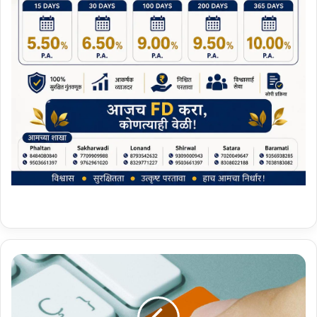
फ
ल
ट
ण