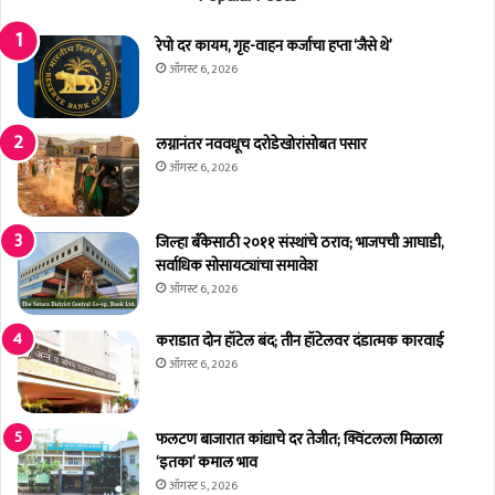
ध
प
रेपो दर कायम, गृह-वाहन कर्जाचा हप्ता ‘जैसे थे’
दां
ऑगस्ट 6, 2026
सा
ठी
स
लग्नानंतर नववधूच दरोडेखोरांसोबत पसार
र
ऑगस्ट 6, 2026
ळ
से
वा
जिल्हा बँकेसाठी २०११ संस्थांचे ठराव; भाजपची आघाडी,
प
सर्वाधिक सोसायट्यांचा समावेश
द्ध
ऑगस्ट 6, 2026
ती
ने
कराडात दोन हॉटेल बंद; तीन हॉटेलवर दंडात्मक कारवाई
भ
ऑगस्ट 6, 2026
र
ती
फलटण बाजारात कांद्याचे दर तेजीत; क्विंटलला मिळाला
‘इतका’ कमाल भाव
ऑगस्ट 5, 2026