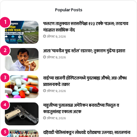
मि
सा
Popular Posts
त्त
धा
सा
र
ता
ण
फलटण तालुक्यात सरासरीपेक्षा १२३ टक्के पाऊस; तरडगाव
रा
स
मंडळात सर्वाधिक नोंद
न
भे
ऑगस्ट 9, 2026
ग
त
र
प्र
आता ‘चायनीज फूड स्टॉल’ रडारवर; तुकाराम मुंढेंचा इशारा
प
चं
ऑगस्ट 9, 2026
रि
ड
ष
ग
दे
दा
वाईच्या खाजगी हॉस्पिटलमध्ये मुदतबाह्य औषधे; अन्न-औषध
त
रो
प्रशासनाकडे तक्रार
अ
ळ
ऑगस्ट 9, 2026
भि
;
वा
वि
माहुलीच्या पुलाजवळ अमेरिकन बनावटीच्या पिस्तूल व
द
रो
काडतुसांसह एकाला अटक
न
ध
ऑगस्ट 9, 2026
कां
च्या
दहिवडी पोलिसांकडून लोधवडे दरोड्याचा उलगडा; सातजणांना
वि