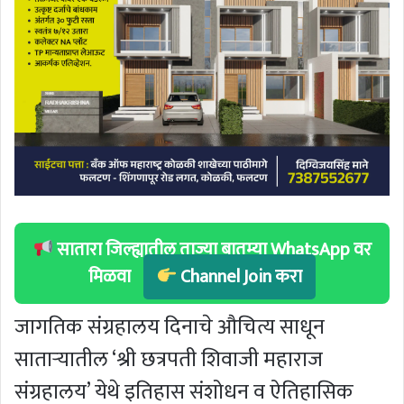
सातारा जिल्ह्यातील ताज्या बातम्या WhatsApp वर
मिळवा
Channel Join करा
जागतिक संग्रहालय दिनाचे औचित्य साधून
साताऱ्यातील ‘श्री छत्रपती शिवाजी महाराज
संग्रहालय’ येथे इतिहास संशोधन व ऐतिहासिक