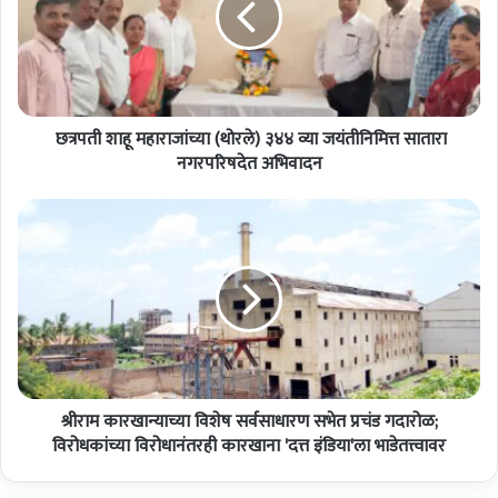
ती
शा
हू
म
हा
छत्रपती शाहू महाराजांच्या (थोरले) ३४४ व्या जयंतीनिमित्त सातारा
रा
जां
नगरपरिषदेत अभिवादन
च्या
(
श्री
थो
रा
र
म
ले
का
)
र
३
खा
४
न्या
४
च्या
व्या
वि
ज
श्रीराम कारखान्याच्या विशेष सर्वसाधारण सभेत प्रचंड गदारोळ;
शे
यं
ष
विरोधकांच्या विरोधानंतरही कारखाना 'दत्त इंडिया'ला भाडेतत्त्वावर
ती
स
नि
र्व