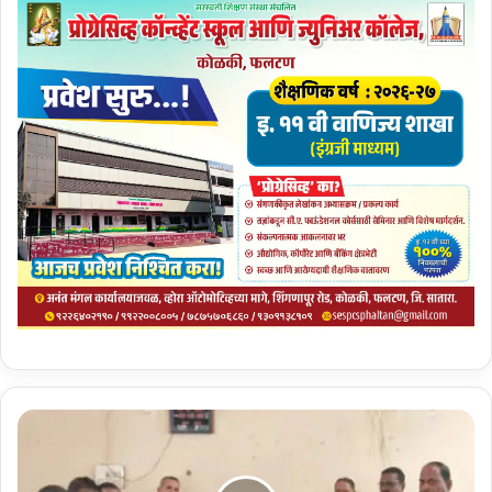
छ
त्र
प