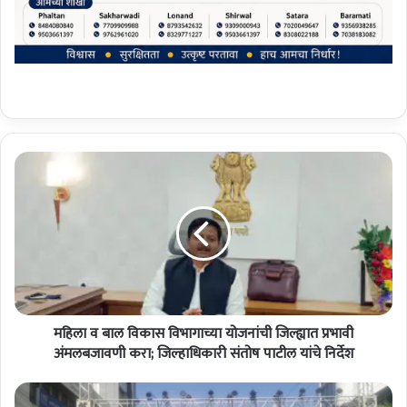
म
हि
ला
व
बा
ल
वि
का
स
महिला व बाल विकास विभागाच्या योजनांची जिल्ह्यात प्रभावी
वि
भा
अंमलबजावणी करा; जिल्हाधिकारी संतोष पाटील यांचे निर्देश
गा
च्या
सा