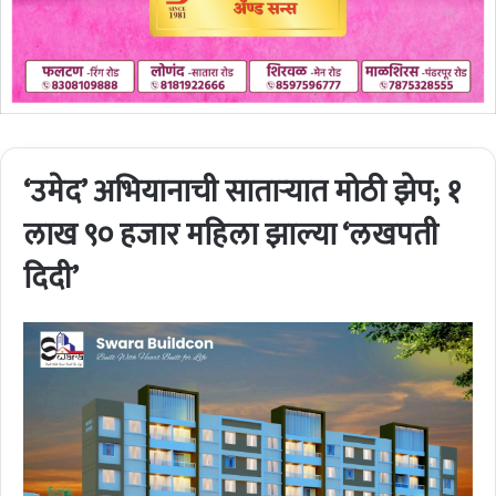
‘उमेद’ अभियानाची साताऱ्यात मोठी झेप; १
लाख ९० हजार महिला झाल्या ‘लखपती
दिदी’