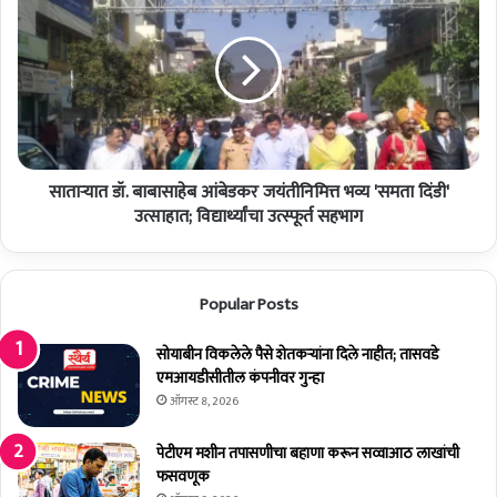
यो
ता
ज
ऱ्या
नां
त
ची
डॉ
जि
.
ल्ह्या
बा
त
बा
प्र
सा
भा
साताऱ्यात डॉ. बाबासाहेब आंबेडकर जयंतीनिमित्त भव्य 'समता दिंडी'
हे
वी
ब
उत्साहात; विद्यार्थ्यांचा उत्स्फूर्त सहभाग
अं
आं
म
बे
ल
ड
Popular Posts
ब
क
जा
र
व
ज
सोयाबीन विकलेले पैसे शेतकर्‍यांना दिले नाहीत; तासवडे
णी
यं
एमआयडीसीतील कंपनीवर गुन्हा
क
ती
ऑगस्ट 8, 2026
रा
नि
;
मि
पेटीएम मशीन तपासणीचा बहाणा करून सव्वाआठ लाखांची
जि
त्त
फसवणूक
ल्हा
भ