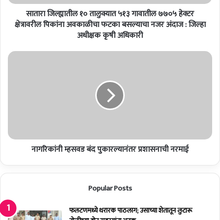
०
सातारा जिल्ह्यातील १० तालुक्यात ५१३ गावातील ७७०५ हेक्टर
ता
लु
क्षेत्रावरील पिकांना अवकाळीचा फटका बसल्याचा नजर अंदाज : जिल्हा
क्या
अधीक्षक कृषी अधिकारी
त
५
ना
१
ग
३
रि
गा
कां
वा
नी
ती
म्ह
ल
स
७
व
७
ड
०
नागरिकांनी म्हसवड बंद पुकारल्यानंतर प्रशासनाची नरमाई
बं
५
द
हे
पु
क्ट
का
Popular Posts
र
र
क्षे
ल्या
त्रा
फलटणमध्ये थरारक पाठलाग; उसाच्या शेतातून लुटारू
नं
व