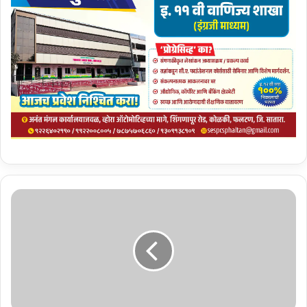
सा
ता
रा
जि
ल्ह्या
ती
ल
१