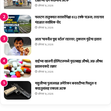
टोळीच्या दोन सदस्यांना अटक
त
री
र
ऑगस्ट 9, 2026
ल
प्र
पि
शा
फलटण तालुक्यात सरासरीपेक्षा १२३ टक्के पाऊस; तरडगाव
कां
स
मंडळात सर्वाधिक नोंद
ना
ना
ऑगस्ट 9, 2026
अ
ची
व
न
आता ‘चायनीज फूड स्टॉल’ रडारवर; तुकाराम मुंढेंचा इशारा
का
र
ऑगस्ट 9, 2026
ळी
मा
चा
ई
फ
वाईच्या खाजगी हॉस्पिटलमध्ये मुदतबाह्य औषधे; अन्न-औषध
ट
प्रशासनाकडे तक्रार
का
ऑगस्ट 9, 2026
ब
स
ल्या
माहुलीच्या पुलाजवळ अमेरिकन बनावटीच्या पिस्तूल व
चा
काडतुसांसह एकाला अटक
न
ऑगस्ट 9, 2026
ज
र
अं