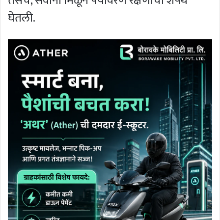
तसेच, सर्वांनी मिळून पर्यावरण रक्षणाची शपथ
घेतली.