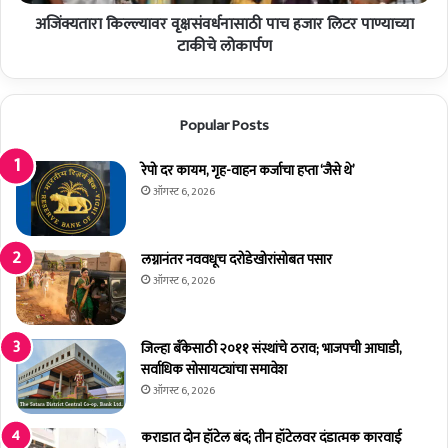
र
र
अजिंक्यतारा किल्ल्यावर वृक्षसंवर्धनासाठी पाच हजार लिटर पाण्याच्या
वृ
उ
क्ष
टाकीचे लोकार्पण
द
सं
य
व
न
र्ध
Popular Posts
रा
ना
जे
सा
भो
ठी
रेपो दर कायम, गृह-वाहन कर्जाचा हप्ता ‘जैसे थे’
स
पा
ऑगस्ट 6, 2026
ले
च
यां
ह
च्या
जा
लग्नानंतर नववधूच दरोडेखोरांसोबत पसार
क
र
ऑगस्ट 6, 2026
डू
लि
न
ट
पा
र
जिल्हा बँकेसाठी २०११ संस्थांचे ठराव; भाजपची आघाडी,
ह
पा
सर्वाधिक सोसायट्यांचा समावेश
णी
ण्या
ऑगस्ट 6, 2026
च्या
टा
कराडात दोन हॉटेल बंद; तीन हॉटेलवर दंडात्मक कारवाई
की