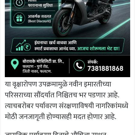
या वृक्षारोपण उपक्रमामुळे नवीन इमारतीच्या
परिसराच्या सौंदर्यात निश्चितच भर पडणार आहे.
त्याचबरोबर पर्यावरण संरक्षणाविषयी नागरिकांमध्ये
मोठी जनजागृती होण्यासही मदत होणार आहे.