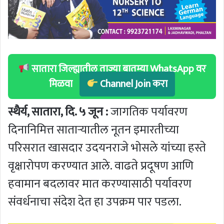
सातारा जिल्ह्यातील ताज्या बातम्या WhatsApp वर
मिळवा
Channel Join करा
स्थैर्य, सातारा, दि. ५ जून :
जागतिक पर्यावरण
दिनानिमित्त साताऱ्यातील नूतन इमारतीच्या
परिसरात खासदार उदयनराजे भोसले यांच्या हस्ते
वृक्षारोपण करण्यात आले. वाढते प्रदूषण आणि
हवामान बदलावर मात करण्यासाठी पर्यावरण
संवर्धनाचा संदेश देत हा उपक्रम पार पडला.