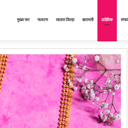
मुख्य पान
फलटण
सातारा जिल्हा
बारामती
प्रादेशिक
संपा