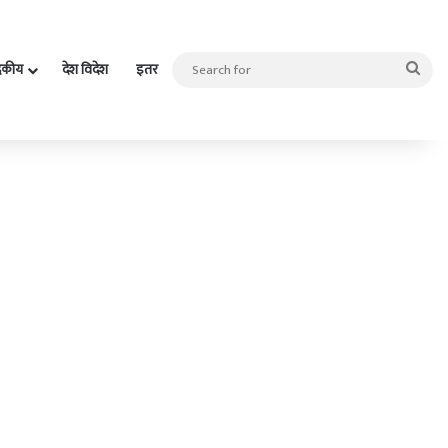
Sea
दकीय
देश विदेश
इतर
for