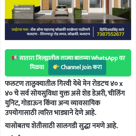
सातारा जिल्ह्यातील ताज्या बातम्या WhatsApp वर
मिळवा
Channel Join करा
फलटण तालुक्यातील गिरवी येथे मेन रोडटच ४० x
४० चे सर्व सोयसुविधा युक्त असे शेड डेअरी, चीलिंग
युनिट, गोडाऊन किंवा अन्य व्यावसायिक
उपयोगासाठी त्वरित भाड्याने देणे आहे.
यासोबतच शेतीसाठी सालगडी सुद्धा नमणे आहे.