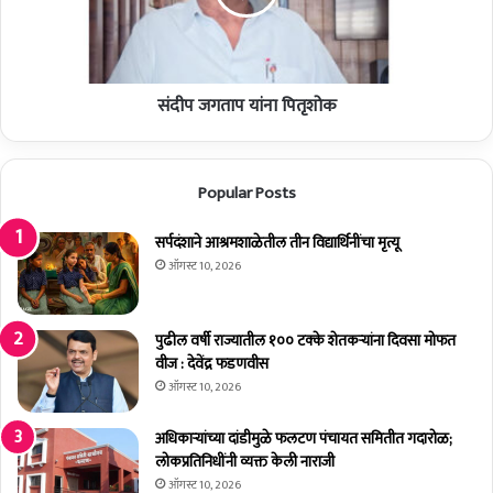
क
ता
सिं
प
च
यां
न
ना
प्र
संदीप जगताप यांना पितृशोक
पि
णा
तृ
ली
शो
व
क
Popular Posts
र
प्रा
त्य
सर्पदंशाने आश्रमशाळेतील तीन विद्यार्थिनींचा मृत्यू
क्षि
ऑगस्ट 10, 2026
क
पुढील वर्षी राज्यातील १०० टक्के शेतकर्‍यांना दिवसा मोफत
वीज : देवेंद्र फडणवीस
ऑगस्ट 10, 2026
अधिकाऱ्यांच्या दांडीमुळे फलटण पंचायत समितीत गदारोळ;
लोकप्रतिनिधींनी व्यक्त केली नाराजी
ऑगस्ट 10, 2026