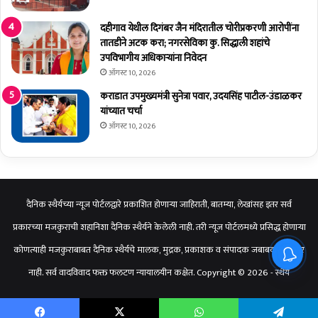
दहीगाव येथील दिगंबर जैन मंदिरातील चोरीप्रकरणी आरोपींना
तातडीने अटक करा; नगरसेविका कु. सिद्धाली शहांचे
उपविभागीय अधिकाऱ्यांना निवेदन
ऑगस्ट 10, 2026
कराडात उपमुख्यमंत्री सुनेत्रा पवार, उदयसिंह पाटील-उंडाळकर
यांच्यात चर्चा
ऑगस्ट 10, 2026
दैनिक स्थैर्यच्या न्यूज पोर्टलद्वारे प्रकाशित होणाऱ्या जाहिराती, बातम्या, लेखांसह इतर सर्व
प्रकारच्या मजकुराची शहानिशा दैनिक स्थैर्यने केलेली नाही. तरी न्यूज पोर्टलमध्ये प्रसिद्ध होणाऱ्या
कोणत्याही मजकुराबाबत दैनिक स्थैर्यचे मालक, मुद्रक, प्रकाशक व संपादक जबाबदार राहणार
नाही. सर्व वादविवाद फक्त फलटण न्यायालयीन कक्षेत. Copyright © 2026 - स्थैर्य