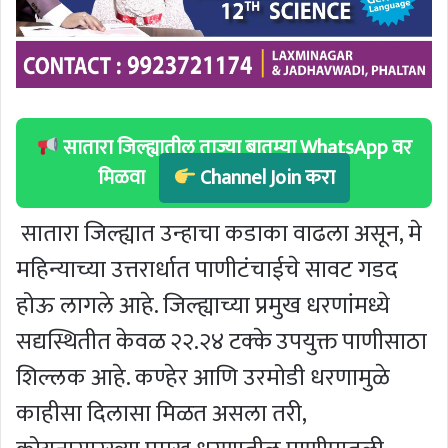
सातारा जिल्ह्यातील ताज्या बातम्या WhatsApp वर
मिळवा
Channel Join करा
सातारा जिल्ह्यात उन्हाचा कडाका वाढला असून, मे
महिन्याच्या उत्तरार्धात पाणीटंचाईचे सावट गडद
होऊ लागले आहे. जिल्ह्याच्या प्रमुख धरणांमध्ये
सद्यस्थितीत केवळ २२.२४ टक्के उपयुक्त पाणीसाठा
शिल्लक आहे. कण्हेर आणि उरमोडी धरणामुळे
काहीसा दिलासा मिळत असला तरी,