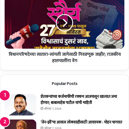
खा
धा
ण
न
क
प
रा
रि
वे
ष
:
दे
पा
च्या
टी
सा
ल
विधानपरिषदेच्या सातारा-सांगली जागेसाठी निवडणूक जाहीर; राजकीय
ता
रा
हालचालींना वेग
-
सां
ग
Popular Posts
ली
जा
गे
शेतकर्‍यांच्या कर्जमाफीची रक्कम आजपासून खात्यात जमा
सा
होणार; बाबासाहेब पाटील यांची माहिती
ठी
ऑगस्ट 7, 2026
नि
व
‘जेन-झी’चा आवाज लोकशाहीसाठी आवश्यक : मोहन भागवत
ड
ऑगस्ट 7, 2026