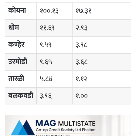
कोयना
१००.१३
१७.३१
धोम
११.६९
२.९३
कण्हेर
९.५९
३.९८
उरमोडी
९.६५
३.६८
तारळी
५.८४
१.१२
बलकवडी
३.९६
१.००