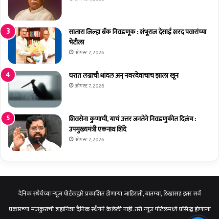
णू
क
जा
सातारा जिल्हा बँक निवडणूक : शंभूराज देसाई शरद पवारांच्या
ही
भेटीला
र
ऑगस्ट 7, 2026
;
रा
घरात लग्नाची धांदल अन् नवरदेवाचाच झाला खून
ज
ऑगस्ट 7, 2026
की
य
हा
शिवसेना कुणाची, याचं उत्तर जनतेने निवडणुकीत दिलंय :
ल
उपमुख्यमंत्री एकनाथ शिंदे
चा
लीं
ऑगस्ट 7, 2026
ना
वे
ग
दैनिक स्थैर्यच्या न्यूज पोर्टलद्वारे प्रकाशित होणाऱ्या जाहिराती, बातम्या, लेखांसह इतर सर्व
प्रकारच्या मजकुराची शहानिशा दैनिक स्थैर्यने केलेली नाही. तरी न्यूज पोर्टलमध्ये प्रसिद्ध होणाऱ्या