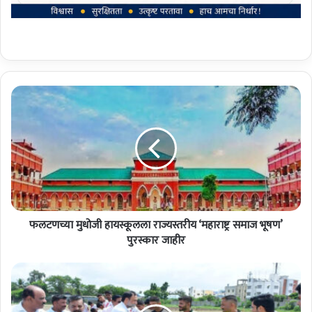
फ
ल
ट
ण
च्या
मु
धो
जी
हा
फलटणच्या मुधोजी हायस्कूलला राज्यस्तरीय ‘महाराष्ट्र समाज भूषण’
य
स्कू
पुरस्कार जाहीर
ल
ला
फ
रा
ल
ज्य
ट