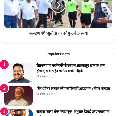
स्त
ण
री
ये
य
थे
‘
‘
म
सु
हा
ब्रो
रा
फलटण येथे ‘सुब्रोतो चषक’ फुटबॉल स्पर्धा
तो
ष्ट्र
च
स
ष
मा
क
Popular Posts
ज
’
भू
फु
ष
शेतकर्‍यांच्या कर्जमाफीची रक्कम आजपासून खात्यात जमा
ट
ण
होणार; बाबासाहेब पाटील यांची माहिती
बॉ
’
ल
ऑगस्ट 7, 2026
पु
स्प
र
र्धा
‘जेन-झी’चा आवाज लोकशाहीसाठी आवश्यक : मोहन भागवत
स्का
ऑगस्ट 7, 2026
र
जा
ही
सातारा जिल्हा बँक निवडणूक : शंभूराज देसाई शरद पवारांच्या
र