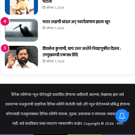
भेटीला
ऑगस्ट 7, 2026
घरात लग्नाची धांदल अन् नवरदेवाचाच झाला खून
ऑगस्ट 7, 2026
शिवसेना कुणाची, याचं उत्तर जनतेने निवडणुकीत दिलंय :
उपमुख्यमंत्री एकनाथ शिंदे
ऑगस्ट 7, 2026
दैनिक स्थैर्यच्या न्यूज पोर्टलद्वारे प्रकाशित होणाऱ्या जाहिराती, बातम्या, लेखांसह इतर सर्व
प्रकारच्या मजकुराची शहानिशा दैनिक स्थैर्यने केलेली नाही. तरी न्यूज पोर्टलमध्ये प्रसिद्ध होणाऱ्या
कोणत्याही मजकुराबाबत दैनिक स्थैर्यचे मालक, मुद्रक, प्रकाशक व संपादक जबाबदार राहणार
नाही. सर्व वादविवाद फक्त फलटण न्यायालयीन कक्षेत. Copyright © 2026 - स्थैर्य