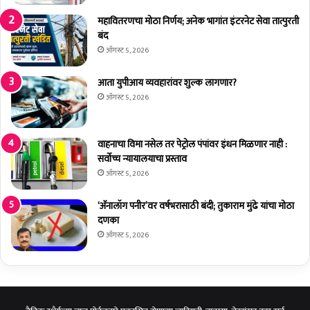
भा
बा
जी
ई
महावितरणचा मोठा निर्णय; अनेक भागांत इंटरनेट सेवा तात्पुरती
ब्रि
फु
बंद
ग
ले
ऑगस्ट 5, 2026
ड
यां
ची
ना
आता युपीआय व्यवहारांवर शुल्क लागणार?
मा
ज
ऑगस्ट 5, 2026
ग
यं
णी
ती
नि
वाहनाचा विमा नसेल तर पेट्रोल पंपांवर इंधन मिळणार नाही :
मि
सर्वोच्च न्यायालयाचा प्रस्ताव
त्त
ऑगस्ट 5, 2026
अ
भि
‘अ‍ॅनालॉग पनीर’वर वर्षभरासाठी बंदी; तुकाराम मुंढे यांचा मोठा
वा
दणका
द
न
ऑगस्ट 5, 2026