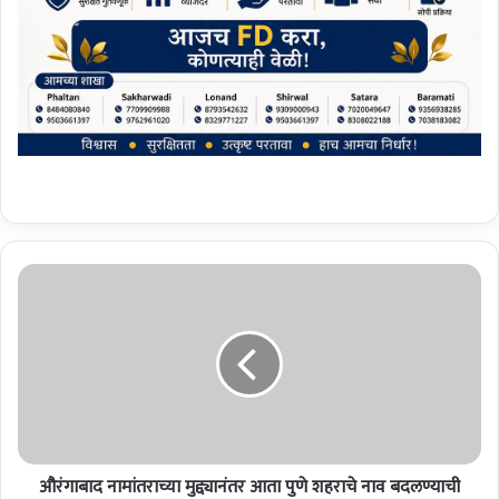
औ
रं
गा
बा
द
ना
मां
त
रा
औरंगाबाद नामांतराच्या मुद्द्यानंतर आता पुणे शहराचे नाव बदलण्याची
च्या