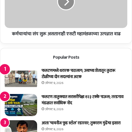
ळ्या
चा
सा
सं
ठी
प
पा
सु
च
रू
शे
कर्मचाऱ्यांचा संप सुरू असतानाही एसटी महामंडळाच्या उत्पन्नात वाढ
अ
ज
स
णां
ता
च्या
ना
Popular Posts
उ
ही
प
ए
स्थि
फलटणमध्ये थरारक पाठलाग; उसाच्या शेतातून लुटारू
स
ती
टोळीच्या दोन सदस्यांना अटक
टी
सा
म
ऑगस्ट 9, 2026
ठी
हा
मा
मं
फलटण तालुक्यात सरासरीपेक्षा १२३ टक्के पाऊस; तरडगाव
न्य
ड
मंडळात सर्वाधिक नोंद
ता
ळा
ऑगस्ट 9, 2026
;
च्या
शि
उ
आता ‘चायनीज फूड स्टॉल’ रडारवर; तुकाराम मुंढेंचा इशारा
व
त्प
ऑगस्ट 9, 2026