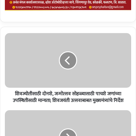
शि
व
ज्यो
ती
सा
ठी
दो
न
शे
शिवज्योतीसाठी दोनशे, जन्मोत्सव सोहळ्यासाठी पाचशे जणांच्या
,
ज
उपस्थितीसाठी मान्यता; शिवजयंती उत्सवाबाबत मुख्यमंत्र्यांचे निर्देश
न्मो
त्स
क
व
र्म
सो
चा
ह
ऱ्यां