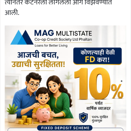
त्यानंतर कंटेनरला लागलेली आग विझवण्यात
आली.