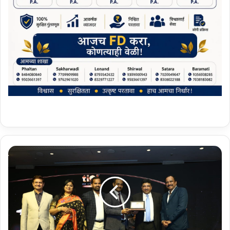
म
हा
रा
ष्ट्रा
ला
‘
टी
आ