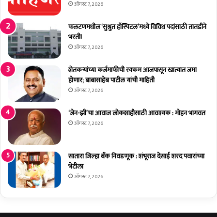
७
ऑगस्ट 7, 2026
३
प
फलटणमधील ‘सुश्रुत हॉस्पिटल’मध्ये विविध पदांसाठी तातडीने
शूं
भरती!
ची
ऑगस्ट 7, 2026
नु
क
शेतकर्‍यांच्या कर्जमाफीची रक्कम आजपासून खात्यात जमा
सा
होणार; बाबासाहेब पाटील यांची माहिती
न
ऑगस्ट 7, 2026
भ
र
‘जेन-झी’चा आवाज लोकशाहीसाठी आवश्यक : मोहन भागवत
पा
ऑगस्ट 7, 2026
ई
प
शू
सातारा जिल्हा बँक निवडणूक : शंभूराज देसाई शरद पवारांच्या
पा
भेटीला
ल
कां
ऑगस्ट 7, 2026
च्या
खा
त्या