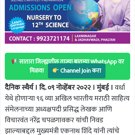
सातारा जिल्ह्यातील ताज्या बातम्या WhatsApp वर
मिळवा
Channel Join करा
दैनिक स्थैर्य । दि. ०९ नोव्हेंबर २०२२ । मुंबई ।
वर्धा
येथे होणाऱ्या ९६ व्या अखिल भारतीय मराठी साहित्य
संमेलनाच्या अध्यक्षपदी प्रसिद्ध लेखक आणि
विचारवंत नरेंद्र चपळगावकर यांची निवड
झाल्याबद्दल मुख्यमंत्री एकनाथ शिंदे यांनी त्यांचे