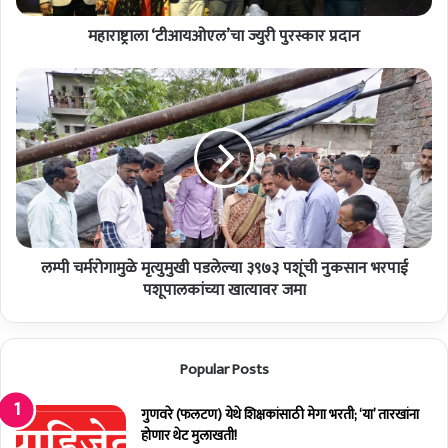
य
महाराष्ट्राला ‘टीआयओएल’चा ज्युरी पुरस्कार प्रदान
ओ
ए
ल
ल
’
म्पी
चा
च
ज्यु
र्म
री
रो
पु
गा
र
मु
स्का
ळे
र
मृ
प्र
लम्पी चर्मरोगामुळे मृत्युमुखी पडलेल्या ३९७३ पशूंची नुकसान भरपाई
त्यु
दा
मु
पशूपालकांच्या खात्यावर जमा
न
खी
प
ड
Popular Posts
ले
ल्या
३
गुणवरे (फलटण) येथे शिक्षकांसाठी मेगा भरती; ‘या’ तारखांना
९
होणार थेट मुलाखती!