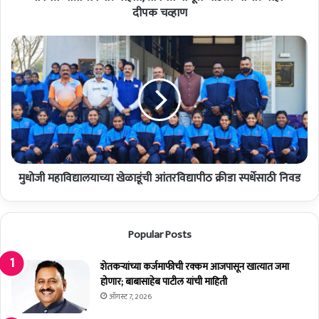
ना
दीपक चव्हाण
ही
त
मु
,
धो
तो
जी
प
म
र्यं
हा
त
वि
मा
द्या
णू
ल
स
या
जो
मुधोजी महाविद्यालयाच्या खेळाडूंची आंतरविद्यापीठ क्रीडा स्पर्धेसाठी निवड
च्या
ड
खे
ला
ळा
जा
डूं
Popular Posts
णा
ची
र
आं
ना
शेतकर्‍यांच्या कर्जमाफीची रक्कम आजपासून खात्यात जमा
त
ही
होणार; बाबासाहेब पाटील यांची माहिती
र
-
वि
ऑगस्ट 7, 2026
दी
द्या