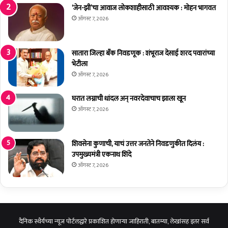
प
पी
‘जेन-झी’चा आवाज लोकशाहीसाठी आवश्यक : मोहन भागवत
क
ठ
ऑगस्ट 7, 2026
च
क्री
व्हा
डा
ण
स्प
सातारा जिल्हा बँक निवडणूक : शंभूराज देसाई शरद पवारांच्या
र्धे
भेटीला
सा
ऑगस्ट 7, 2026
ठी
नि
घरात लग्नाची धांदल अन् नवरदेवाचाच झाला खून
व
ऑगस्ट 7, 2026
ड
शिवसेना कुणाची, याचं उत्तर जनतेने निवडणुकीत दिलंय :
उपमुख्यमंत्री एकनाथ शिंदे
ऑगस्ट 7, 2026
दैनिक स्थैर्यच्या न्यूज पोर्टलद्वारे प्रकाशित होणाऱ्या जाहिराती, बातम्या, लेखांसह इतर सर्व