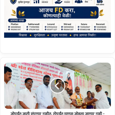
जो
प
र्यं
त
जा
ती
सं
प
णा
जोपर्यंत जाती संपणार नाहीत, तोपर्यंत माणूस जोडला जाणार नाही -
र