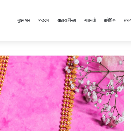
मुख्य पान
फलटण
सातारा जिल्हा
बारामती
प्रादेशिक
संपा