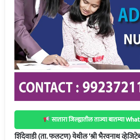
सातारा जिल्ह्यातील ताज्या बातम्या W
शिंदेवाडी (ता. फलटण) येथील
‘श्री भैरवनाथ व्हेजिटे