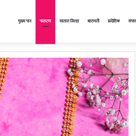
मुख्य पान
फलटण
सातारा जिल्हा
बारामती
प्रादेशिक
संपा