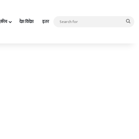
Sea
दकीय
देश विदेश
इतर
for