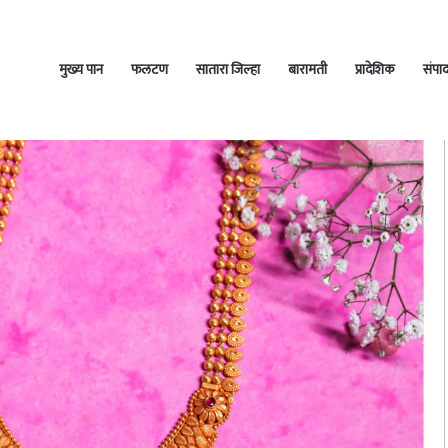
मुख्य पान
फलटण
सातारा जिल्हा
बारामती
प्रादेशिक
संपा