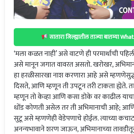
सातारा जिल्ह्यातील ताज्या बातम्या W
‘मला कळत नाही’ असे वाटणे ही परमार्थाची पहिल
असे मानून जगात वावरत असतो. खरोखर, अभिमानासा
हा हरळीसारखा नाश करणारा आहे असे म्हणणेसुद्
दिसते, आणि म्हणून ती उपटून तरी टाकता ह्येते. 
म्हणून तो केव्हा आणि कसा डोके वर काढील याचा पत
धोंड कोणती असेल तर ती अभिमानाची आहे; आणि स
सुटू असे म्हणणेही वेडेपणाचे होईल. त्याच्या कचाट्
अनन्यभावाने शरण जाऊन, अभिमानाच्या तावडीतून स