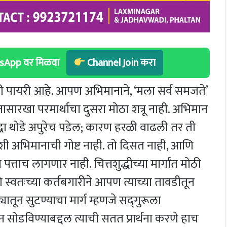
hatsApp वर मिळवा
Channel Join करा
ी पायरी आहे. आपण अभिमानाने, ‘मला सर्व समजते’
रखा परमार्थाचा दुसरा मोठा शत्रू नाही. अभिमान
धा थोडे अपुरेच पडेल; कारण हरळी वाढली तर ती
तशी अभिमानाची गोष्ट नाही. तो दिसत नाही, आणि
्ताच लागणार नाही. चित्तशुद्धीच्या मार्गांत मोठी
्वतःच्या कर्तबगारीने आपण त्याच्या तावडीतून
यातून सुटण्याचा मार्ग म्हणजे सद्‍गुरूला
ोडविण्याबद्दल त्याची सतत प्रार्थना करणे हाच