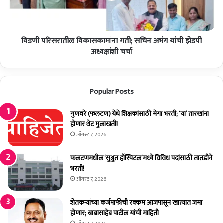
ह
रा
ल्ला
ती
;
ल
ट्रॅ
विडणी परिसरातील विकासकामांना गती; सचिन अभंग यांची झेडपी
वि
क्ट
का
अध्यक्षांशी चर्चा
र
स
खा
का
ली
मां
Popular Posts
ल
ना
पू
ग
न
ती
गुणवरे (फलटण) येथे शिक्षकांसाठी मेगा भरती; ‘या’ तारखांना
वा
;
होणार थेट मुलाखती!
च
स
ऑगस्ट 7, 2026
ला
चि
जी
न
फलटणमधील ‘सुश्रुत हॉस्पिटल’मध्ये विविध पदांसाठी तातडीने
व
अ
भरती!
भं
ऑगस्ट 7, 2026
ग
यां
शेतकर्‍यांच्या कर्जमाफीची रक्कम आजपासून खात्यात जमा
ची
होणार; बाबासाहेब पाटील यांची माहिती
झे