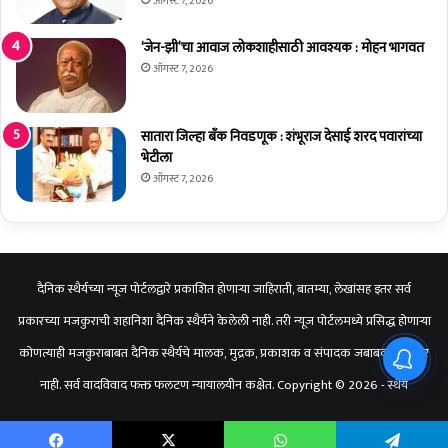
ऑगस्ट 7, 2026
ड
पी
‘जेन-झी’चा आवाज लोकशाहीसाठी आवश्यक : मोहन भागवत
अ
ऑगस्ट 7, 2026
ध्य
क्षां
शी
सातारा जिल्हा बँक निवडणूक : शंभूराज देसाई शरद पवारांच्या
च
भेटीला
र्चा
ऑगस्ट 7, 2026
दैनिक स्थैर्यच्या न्यूज पोर्टलद्वारे प्रकाशित होणाऱ्या जाहिराती, बातम्या, लेखांसह इतर सर्व
प्रकारच्या मजकुराची शहानिशा दैनिक स्थैर्यने केलेली नाही. तरी न्यूज पोर्टलमध्ये प्रसिद्ध होणाऱ्या
कोणत्याही मजकुराबाबत दैनिक स्थैर्यचे मालक, मुद्रक, प्रकाशक व संपादक जबाबदार राहणार
नाही. सर्व वादविवाद फक्त फलटण न्यायालयीन कक्षेत. Copyright © 2026 - स्थैर्य