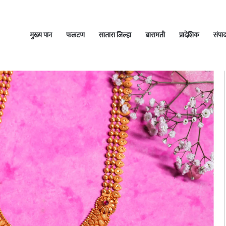
मुख्य पान
फलटण
सातारा जिल्हा
बारामती
प्रादेशिक
संपा