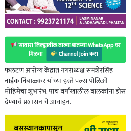
सातारा जिल्ह्यातील ताज्या बातम्या WhatsApp वर
मिळवा
Channel Join करा
फलटण आरोग्य केंद्रात नगराध्यक्ष समशेरसिंह
नाईक निंबाळकर यांच्या हस्ते पल्स पोलिओ
मोहिमेचा शुभारंभ. पाच वर्षांखालील बालकांना डोस
देण्याचे प्रशासनाचे आवाहन.