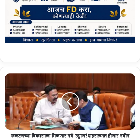
फ
ल
ट
ण
च्या
वि
का
सा
ला
फलटणच्या विकासाला मिळणार नवे 'उड्डाण'! शहरालगत होणार नवीन
मि