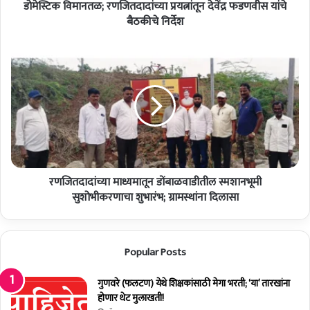
ळ
डोमेस्टिक विमानतळ; रणजितदादांच्या प्रयत्नांतून देवेंद्र फडणवीस यांचे
णा
बैठकीचे निर्देश
र
न
र
वे
ण
'
जि
उ
त
ड्डा
दा
ण
दां
'
च्या
!
मा
श
ध्य
ह
रणजितदादांच्या माध्यमातून डोंबाळवाडीतील स्मशानभूमी
मा
रा
तू
सुशोभीकरणाचा शुभारंभ; ग्रामस्थांना दिलासा
ल
न
ग
डों
त
बा
Popular Posts
हो
ळ
णा
वा
र
डी
गुणवरे (फलटण) येथे शिक्षकांसाठी मेगा भरती; ‘या’ तारखांना
न
ती
होणार थेट मुलाखती!
वी