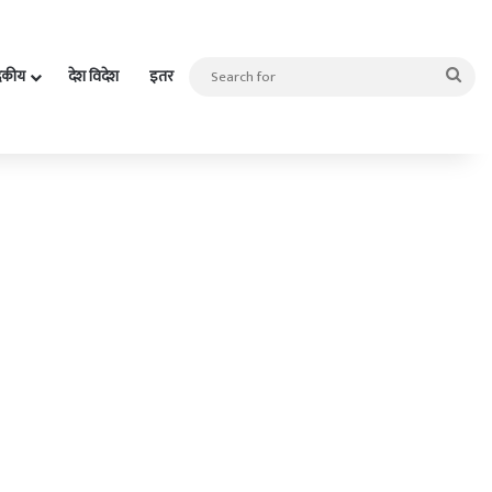
Sea
दकीय
देश विदेश
इतर
for