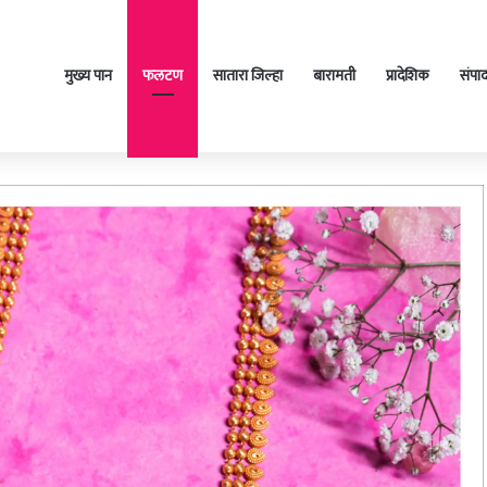
मुख्य पान
फलटण
सातारा जिल्हा
बारामती
प्रादेशिक
संपा