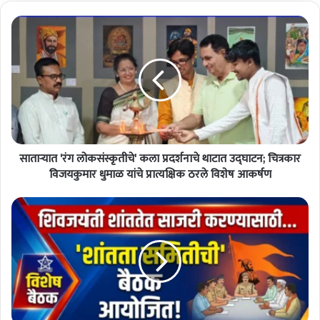
सा
ता
ऱ्या
त
'
रं
ग
लो
क
साताऱ्यात 'रंग लोकसंस्कृतीचे' कला प्रदर्शनाचे थाटात उद्घाटन; चित्रकार
सं
स्कृ
विजयकुमार धुमाळ यांचे प्रात्यक्षिक ठरले विशेष आकर्षण
ती
चे
शि
'
व
क
ज
ला
यं
प्र
ती
द
उ
र्श
त्स
ना
वा