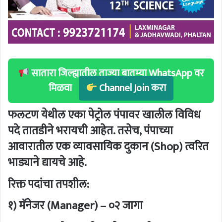
सातारा जिल्ह्यातील ताज्या बातम्या WhatsApp वर
मिळवा
Channel Join करा
फलटण येथील एका पेट्रोल पंपावर खालील विविध
पदे तातडीने भरायची आहेत. तसेच, पंपाच्या
आवारातील एक व्यावसायिक दुकान (Shop) त्वरित
भाड्याने द्यायचे आहे.
रिक्त पदांचा तपशील:
१) मॅनेजर (Manager) – ०२ जागा