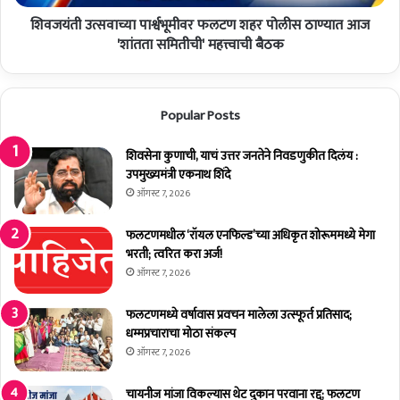
चे
च्या
था
शिवजयंती उत्सवाच्या पार्श्वभूमीवर फलटण शहर पोलीस ठाण्यात आज
पा
टा
र्श्व
'शांतता समितीची' महत्त्वाची बैठक
त
भू
उ
मी
द्घा
व
Popular Posts
ट
र
न
फ
;
ल
शिवसेना कुणाची, याचं उत्तर जनतेने निवडणुकीत दिलंय :
चि
ट
उपमुख्यमंत्री एकनाथ शिंदे
त्र
ण
ऑगस्ट 7, 2026
का
श
र
ह
फलटणमधील ‘रॉयल एनफिल्ड’च्या अधिकृत शोरूममध्ये मेगा
वि
र
भरती; त्वरित करा अर्ज!
ज
पो
ऑगस्ट 7, 2026
य
ली
कु
स
फलटणमध्ये वर्षावास प्रवचन मालेला उत्स्फूर्त प्रतिसाद;
मा
ठा
धम्मप्रचाराचा मोठा संकल्प
र
ण्या
ऑगस्ट 7, 2026
धु
त
मा
आ
चायनीज मांजा विकल्यास थेट दुकान परवाना रद्द; फलटण
ळ
ज