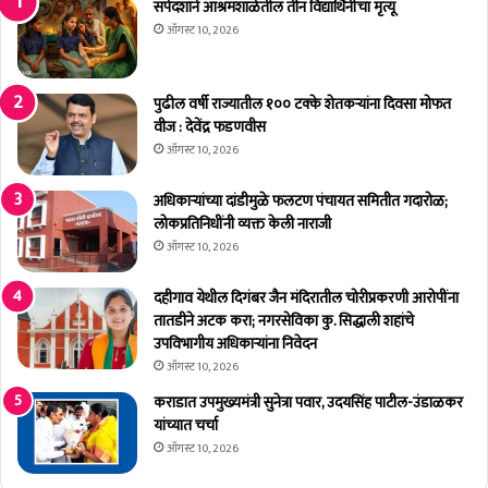
व
ऊ
सर्पदंशाने आश्रमशाळेतील तीन विद्यार्थिनींचा मृत्यू
स्तू
न
ऑगस्ट 10, 2026
व
धा
से
व
वा
ली
पुढील वर्षी राज्यातील १०० टक्के शेतकर्‍यांना दिवसा मोफत
क
को
वीज : देवेंद्र फडणवीस
र
य
ऑगस्ट 10, 2026
वि
ना
भा
आ
अधिकाऱ्यांच्या दांडीमुळे फलटण पंचायत समितीत गदारोळ;
गा
णि
लोकप्रतिनिधींनी व्यक्त केली नाराजी
ची
म
ऑगस्ट 10, 2026
का
हा
र
रा
दहीगाव येथील दिगंबर जैन मंदिरातील चोरीप्रकरणी आरोपींना
वा
ष्ट्र
तातडीने अटक करा; नगरसेविका कु. सिद्धाली शहांचे
ई
ए
उपविभागीय अधिकाऱ्यांना निवेदन
क्स
ऑगस्ट 10, 2026
प्रे
स
कराडात उपमुख्यमंत्री सुनेत्रा पवार, उदयसिंह पाटील-उंडाळकर
यांच्यात चर्चा
ऑगस्ट 10, 2026