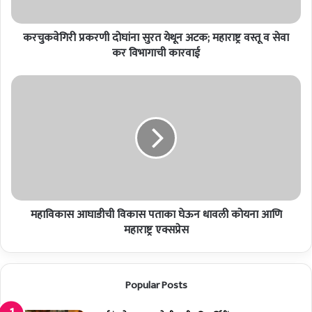
प्र
क
करचुकवेगिरी प्रकरणी दोघांना सुरत येथून अटक; महाराष्ट्र वस्तू व सेवा
र
णी
कर विभागाची कारवाई
दो
घां
म
ना
हा
सु
वि
र
का
त
स
ये
आ
थू
घा
न
डी
अ
ची
ट
महाविकास आघाडीची विकास पताका घेऊन धावली कोयना आणि
वि
क
का
महाराष्ट्र एक्सप्रेस
;
स
म
प
हा
ता
Popular Posts
रा
का
ष्ट्र
घे