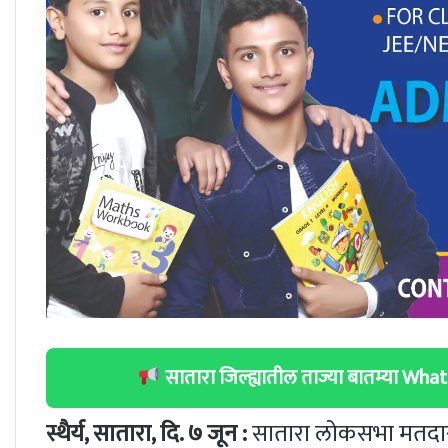
सातारा जिल्ह्यातील ताज्या बातम्या W
स्थैर्य, सातारा, दि. ७ जून :
सातारा लोकसभा मतदारसं