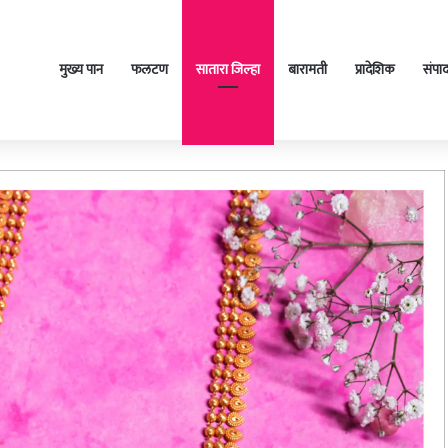
मुख्य पान
फलटण
सातारा जिल्हा
बारामती
प्रादेशिक
संपा