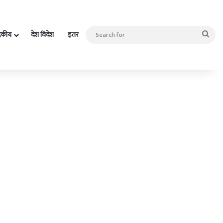
Sea
दकीय
देश विदेश
इतर
for