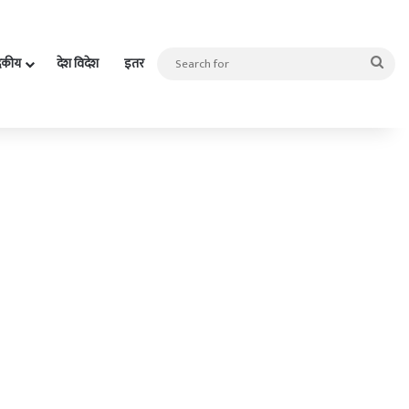
Sea
दकीय
देश विदेश
इतर
for