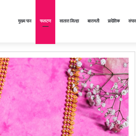
मुख्य पान
फलटण
सातारा जिल्हा
बारामती
प्रादेशिक
संपा