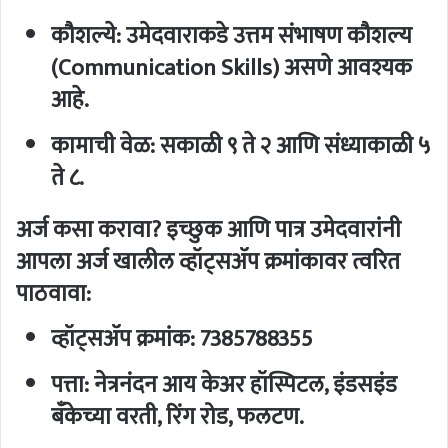
कौशल्ये:
उमेदवाराकडे उत्तम संभाषण कौशल्य
(Communication Skills) असणे आवश्यक
आहे.
कामाची वेळ:
सकाळी ९ ते २ आणि संध्याकाळी ५
ते ८.
अर्ज कसा करावा?
इच्छुक आणि पात्र उमेदवारांनी
आपला अर्ज खालील व्हॉट्सॲप क्रमांकावर त्वरित
पाठवावा:
व्हॉट्सॲप क्रमांक:
7385788355
पत्ता:
नेत्रनंदन आय केअर हॉस्पिटल, इंडसइंड
बँकेच्या वरती, रिंग रोड, फलटण.