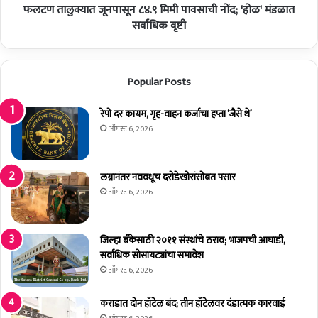
घ
फलटण तालुक्यात जूनपासून ८४.९ मिमी पावसाची नोंद; 'होळ' मंडळात
न
न
पा
सर्वाधिक वृष्टी
श्या
सू
म
न
ब
८
Popular Posts
ल्ला
४
ळ
.
यां
९
रेपो दर कायम, गृह-वाहन कर्जाचा हप्ता ‘जैसे थे’
ची
मि
ऑगस्ट 6, 2026
नि
मी
यु
पा
क्ती
व
लग्नानंतर नववधूच दरोडेखोरांसोबत पसार
सा
ऑगस्ट 6, 2026
ची
नों
द
जिल्हा बँकेसाठी २०११ संस्थांचे ठराव; भाजपची आघाडी,
;
सर्वाधिक सोसायट्यांचा समावेश
'
ऑगस्ट 6, 2026
हो
ळ
कराडात दोन हॉटेल बंद; तीन हॉटेलवर दंडात्मक कारवाई
'