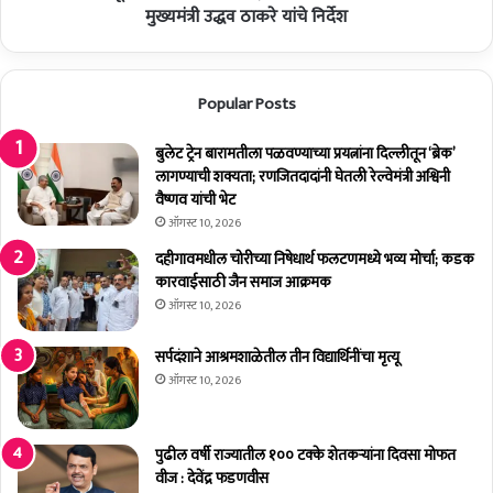
(
वा
मुख्यमंत्री उद्धव ठाकरे यांचे निर्देश
3
ला
)
सा
आ
जे
Popular Posts
दे
से
श
,
ला
भ
बुलेट ट्रेन बारामतीला पळवण्याच्या प्रयत्नांना दिल्लीतून ‘ब्रेक’
गू
व्य
लागण्याची शक्यता; रणजितदादांनी घेतली रेल्वेमंत्री अश्विनी
क
वैष्णव यांची भेट
ला
ऑगस्ट 10, 2026
दा
दहीगावमधील चोरीच्या निषेधार्थ फलटणमध्ये भव्य मोर्चा; कडक
ल
कारवाईसाठी जैन समाज आक्रमक
न
ऑगस्ट 10, 2026
सा
का
सर्पदंशाने आश्रमशाळेतील तीन विद्यार्थिनींचा मृत्यू
र
ऑगस्ट 10, 2026
ण्या
चे
मु
ख्य
पुढील वर्षी राज्यातील १०० टक्के शेतकर्‍यांना दिवसा मोफत
मं
वीज : देवेंद्र फडणवीस